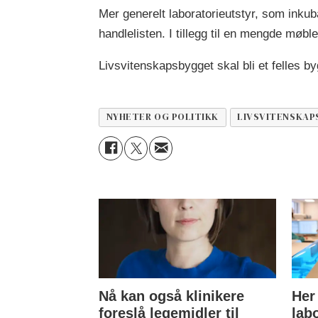
Mer generelt laboratorieutstyr, som inkub
handlelisten. I tillegg til en mengde møbl
Livsvitenskapsbygget skal bli et felles b
NYHETER OG POLITIKK
LIVSVITENSKAP
Nå kan også klinikere
Her
foreslå legemidler til
lab