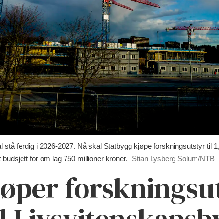
l stå ferdig i 2026-2027. Nå skal Statbygg kjøpe forskningsutstyr til 1,3
budsjett for om lag 750 millioner kroner.
Stian Lysberg Solum/NTB
øper forskningsut
il Livsvitenskapsb