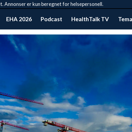
t. Annonser er kun beregnet for helsepersonell.
EHA 2026
Podcast
HealthTalk TV
Tema: