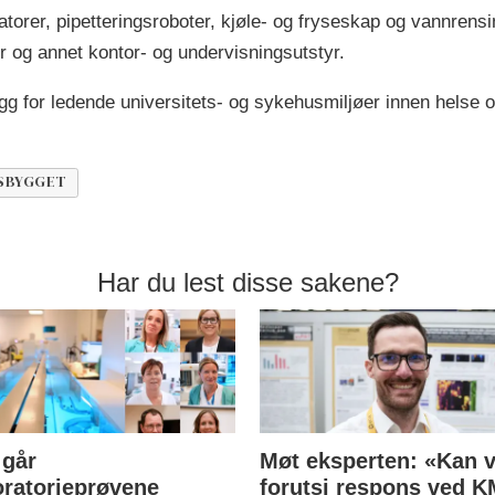
atorer, pipetteringsroboter, kjøle- og fryseskap og vannrensi
er og annet kontor- og undervisningsutstyr.
ygg for ledende universitets- og sykehusmiljøer innen helse 
SBYGGET
Har du lest disse sakene?
 går
Møt eksperten: «Kan v
oratorieprøvene
forutsi respons ved 