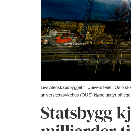
Livsvitenskapsbygget til Universitetet i Oslo ska
universitetssykehus (OUS) kjøpe utstyr på eget 
Statsbygg kj
milliarder t