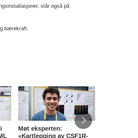
ngsinstallasjoner, står også på
og bærekraft.
i
Møt eksperten:
Norske blod
KML
«Kartlegging av CSF1R-
eksperter re