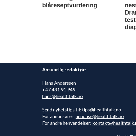
blåreseptvurdering
nes
Dra
tes
dia
Ansvarlig redaktør:
Hans Anderssen
+47 481 91 949
hans@healthtalk.no
Send nyhetstips til:
tips@healthtalk.no
For annonsører:
annonse@healthtalk.no
For andre henvendelser:
kontakt@healthtalk.