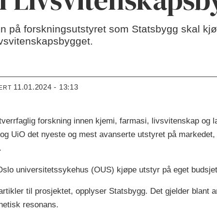
en på forskningsutstyret som Statsbygg skal kjøpe
ivsvitenskapsbygget.
11.01.2024 - 13:13
ERT
verrfaglig forskning innen kjemi, farmasi, livsvitenskap og l
S og UiO det nyeste og mest avanserte utstyret på markedet,
.
å Oslo universitetssykehus (OUS) kjøpe utstyr på eget budsjet
rtikler til prosjektet, opplyser Statsbygg. Det gjelder blant
netisk resonans.