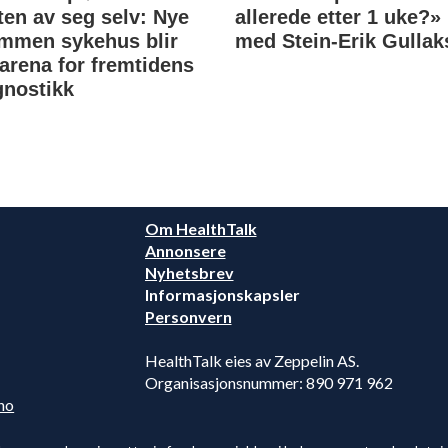
ten av seg selv: Nye
allerede etter 1 uke?»
mmen sykehus blir
med Stein-Erik Gullak
tarena for fremtidens
gnostikk
Om HealthTalk
Annonsere
Nyhetsbrev
Informasjonskapsler
Personvern
HealthTalk eies av Zeppelin AS.
Organisasjonsnummer: 890 971 962
no