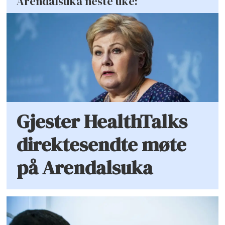
Arendalsuka neste uke:
Gjester HealthTalks
direktesendte møte
på Arendalsuka