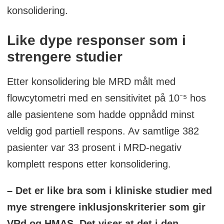
konsolidering.
Like dype responser som i
strengere studier
Etter konsolidering ble MRD målt med
flowcytometri med en sensitivitet på 10⁻⁵ hos
alle pasientene som hadde oppnådd minst
veldig god partiell respons. Av samtlige 382
pasienter var 33 prosent i MRD-negativ
komplett respons etter konsolidering.
– Det er like bra som i kliniske studier med
mye strengere inklusjonskriterier som gir
VRd og HMAS. Det viser at det i den