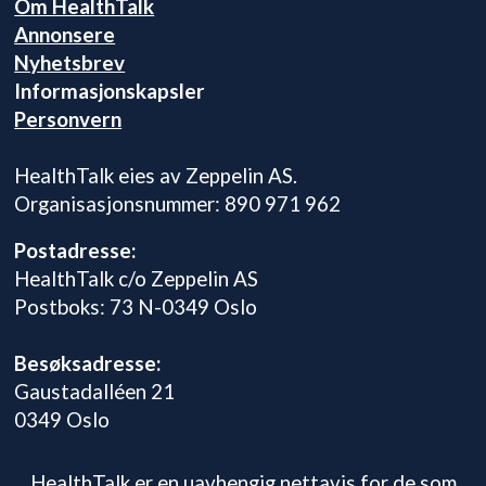
Om HealthTalk
Annonsere
Nyhetsbrev
Informasjonskapsler
Personvern
HealthTalk eies av Zeppelin AS.
Organisasjonsnummer: 890 971 962
Postadresse:
HealthTalk c/o Zeppelin AS
Postboks: 73 N-0349 Oslo
Besøksadresse:
Gaustadalléen 21
0349 Oslo
HealthTalk er en uavhengig nettavis for de som