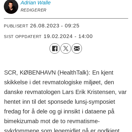
Adrian
Walle
REDIGERER
26.08.2023 - 09:25
PUBLISERT
19.02.2024 - 14:00
SIST OPPDATERT
SCR, KØBENHAVN (HealthTalk): En kjent
skikkelse i det revmatologiske miljøet, den
danske revmatologen Lars Erik Kristensen, var
hentet inn til det sponsede lunsj-symposiet
fredag for å dele og gi innsikt i dataene på
bimekizumab mot de to revmatisme-
sykdommene som legemidlet nå er godkjent