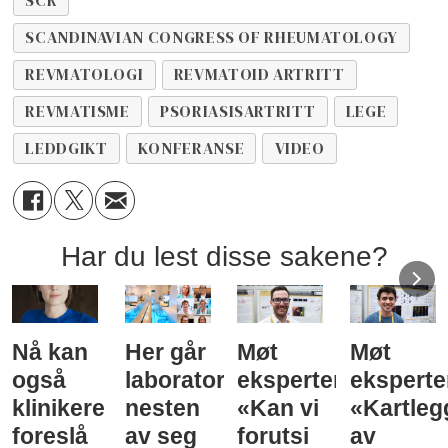
SCR
SCANDINAVIAN CONGRESS OF RHEUMATOLOGY
REVMATOLOGI
REVMATOID ARTRITT
REVMATISME
PSORIASISARTRITT
LEGE
LEDDGIKT
KONFERANSE
VIDEO
Har du lest disse sakene?
Nå kan
Her går
Møt
Møt
også
laboratorieprøvene
eksperten:
eksperte
klinikere
nesten
«Kan vi
«Kartleg
foreslå
av seg
forutsi
av