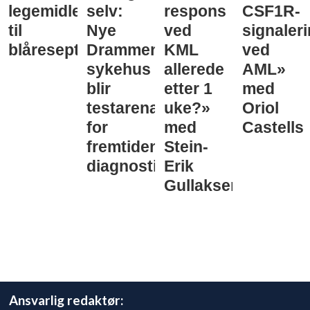
legemidler
selv:
respons
CSF1R-
til
Nye
ved
signaler
blåreseptvurdering
Drammen
KML
ved
sykehus
allerede
AML»
blir
etter 1
med
testarena
uke?»
Oriol
for
med
Castells
fremtidens
Stein-
diagnostikk
Erik
Gullaksen
Ansvarlig redaktør: