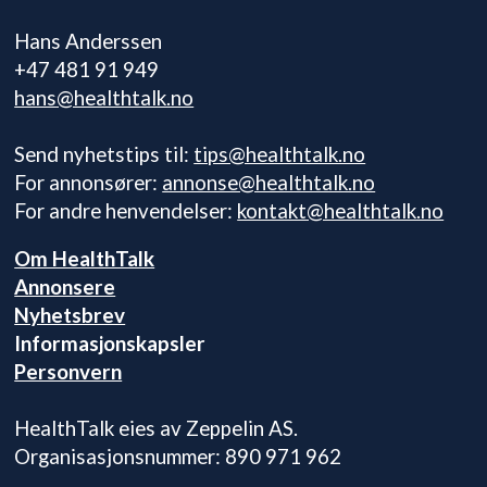
Hans Anderssen
+47 481 91 949
hans@healthtalk.no
Send nyhetstips til:
tips@healthtalk.no
For annonsører:
annonse@healthtalk.no
For andre henvendelser:
kontakt@healthtalk.no
Om HealthTalk
Annonsere
Nyhetsbrev
Informasjonskapsler
Personvern
HealthTalk eies av Zeppelin AS.
Organisasjonsnummer: 890 971 962