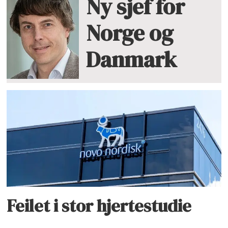
Ny sjef for
Norge og
Danmark
Feilet i stor hjertestudie