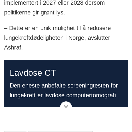
implementert i 2027 eller 2028 dersom
politikerne gir grønt lys.
– Dette er en unik mulighet til å redusere
lungekreftdødeligheten i Norge, avslutter
Ashraf.
Lavdose CT
Den eneste anbefalte screeningtesten for
lungekreft er lavdose computertomografi
(også kalt lavdose CT eller LDCT). Under
en LDCT-skanning ligger du på et bord, og
en røntgenmaskin bruker en lav dose