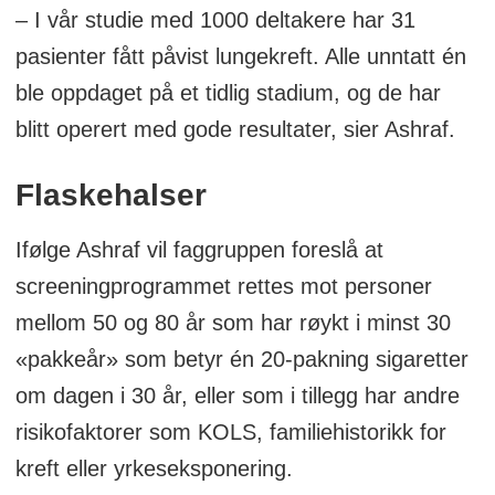
forskningsavdelingen Kreftregisteret
– I vår studie med 1000 deltakere har 31
pasienter fått påvist lungekreft. Alle unntatt én
Kjartan Olafsson, fastlege, spesialist i
ble oppdaget på et tidlig stadium, og de har
allmennmedisin
blitt operert med gode resultater, sier Ashraf.
Lars-Kristian Lundem, spesialrådgiver i
Flaskehalser
Kreftforeningen,
Ifølge Ashraf vil faggruppen foreslå at
Kari Grønås, leder i
screeningprogrammet rettes mot personer
Lungekreftforeningen
mellom 50 og 80 år som har røykt i minst 30
«pakkeår» som betyr én 20-pakning sigaretter
om dagen i 30 år, eller som i tillegg har andre
risikofaktorer som KOLS, familiehistorikk for
kreft eller yrkeseksponering.