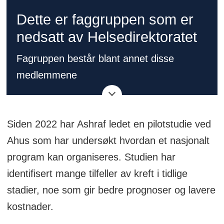
Dette er faggruppen som er
nedsatt av Helsedirektoratet
Fagruppen består blant annet disse
medlemmene
Odd Terje Brustugun, onkolog (leder)
Siden 2022 har Ashraf ledet en pilotstudie ved
Haseem Ashraf, radiolog
Ahus som har undersøkt hvordan et nasjonalt
program kan organiseres. Studien har
Øystein Fløtten, lungelege
identifisert mange tilfeller av kreft i tidlige
Morten Løseth Bø, radiolog
stadier, noe som gir bedre prognoser og lavere
kostnader.
Tom Kristian Grimsrud, overlege