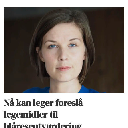
Nå kan leger foreslå
legemidler til
blåreseptvurdering