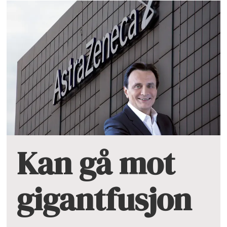
Kan gå mot
gigantfusjon