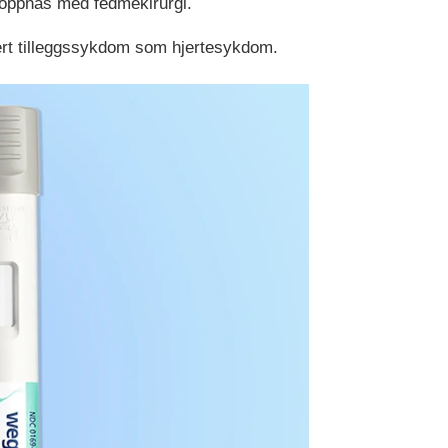
e oppnås med fedmekirurgi.
ert tilleggssykdom som hjertesykdom.