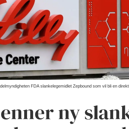
lmyndigheten FDA slankelegemidlet Zepbound som vil bli en direkte
enner ny slan