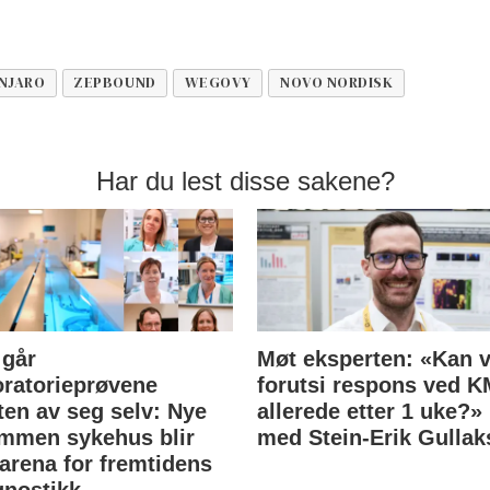
NJARO
ZEPBOUND
WEGOVY
NOVO NORDISK
Har du lest disse sakene?
 går
Møt eksperten: «Kan v
oratorieprøvene
forutsi respons ved 
ten av seg selv: Nye
allerede etter 1 uke?»
mmen sykehus blir
med Stein-Erik Gullak
tarena for fremtidens
gnostikk