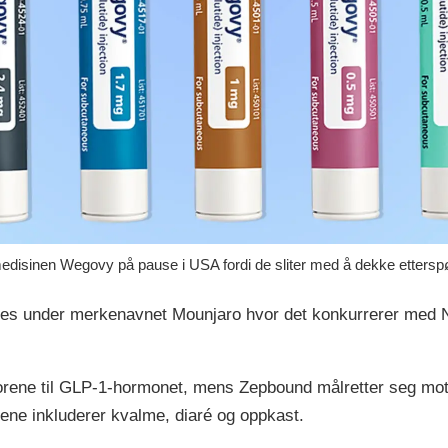
disinen Wegovy på pause i USA fordi de sliter med å dekke ettersp
abetes under merkenavnet Mounjaro hvor det konkurrerer med
orene til GLP-1-hormonet, mens Zepbound målretter seg m
nene inkluderer kvalme, diaré og oppkast.