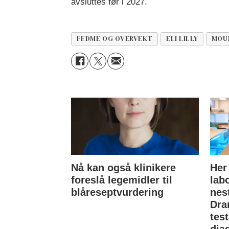
avsluttes før i 2027.
FEDME OG OVERVEKT
ELI LILLY
MOU
Nå kan også klinikere
Her
foreslå legemidler til
lab
blåreseptvurdering
nes
Dra
tes
dia