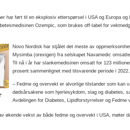
 har ført til en eksplosiv etterspørsel i USA og Europa og N
abetesmedisinen Ozempic, som brukes off-label for vektnedga
Novo Nordisk har stjålet det meste av oppmerksomhe
Mysimba (orexigen) fra selskapet Navamedic omsatte fo
Til nå i år har slankemedisinen omsatt for 123 millione
prosent sammenlignet med tilsvarende periode i 2022
– Fedme og overvekt er alvorlige tilstander som kan
dødsårsakene som hjertesykdom, slag og diabetes, sa 
r
Avdelingen for Diabetes, Lipidforstyrrelser og Fedme
ys av økende vekst av både fedme og overvekt i USA, møter 