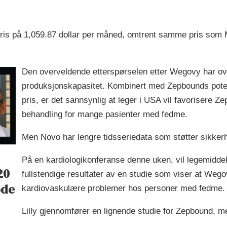
tepris på 1,059.87 dollar per måned, omtrent samme pris som
Den overveldende etterspørselen etter Wegovy har o
produksjonskapasitet. Kombinert med Zepbounds potensi
pris, er det sannsynlig at leger i USA vil favorisere 
behandling for mange pasienter med fedme.
Men Novo har lengre tidsseriedata som støtter sikke
På en kardiologikonferanse denne uken, vil legemiddel
20
fullstendige resultater av en studie som viser at Wego
ode
kardiovaskulære problemer hos personer med fedme.
Lilly gjennomfører en lignende studie for Zepbound, m