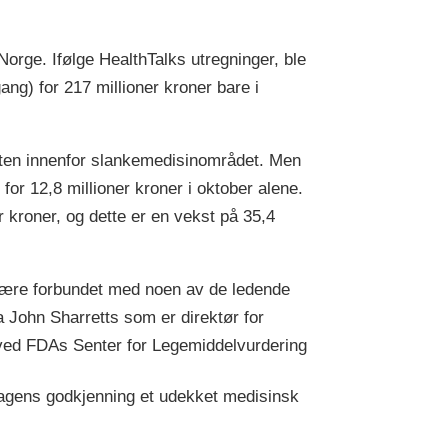
orge. Ifølge HealthTalks utregninger, ble
ng) for 217 millioner kroner bare i
ten innenfor slankemedisinområdet. Men
r 12,8 millioner kroner i oktober alene.
r kroner, og dette er en vekst på 35,4
.
 være forbundet med noen av de ledende
John Sharretts som er direktør for
 ved FDAs Senter for Legemiddelvurdering
dagens godkjenning et udekket medisinsk