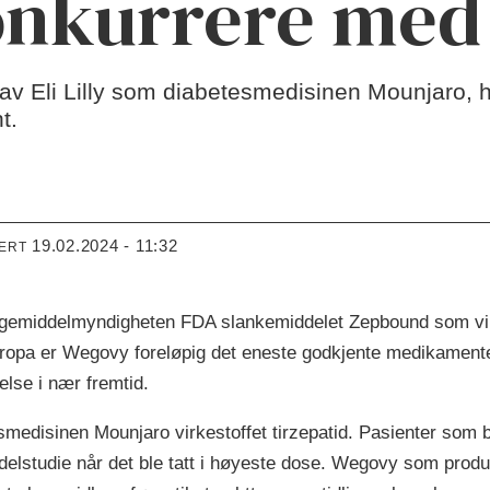
konkurrere me
v Eli Lilly som diabetesmedisinen Mounjaro, h
nt.
19.02.2024 - 11:32
TERT
emiddelmyndigheten FDA slankemiddelet Zepbound som vil bl
opa er Wegovy foreløpig det eneste godkjente medikamentet 
else i nær fremtid.
medisinen Mounjaro virkestoffet tirzepatid. Pasienter som br
delstudie når det ble tatt i høyeste dose. Wegovy som prod