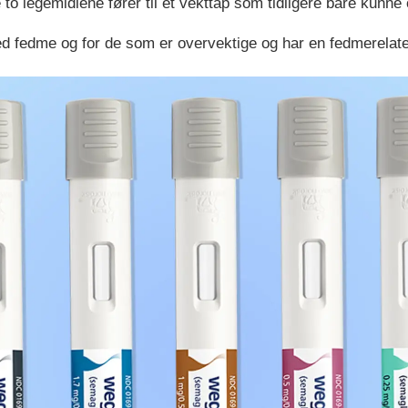
 to legemidlene fører til et vekttap som tidligere bare kunn
d fedme og for de som er overvektige og har en fedmerelat