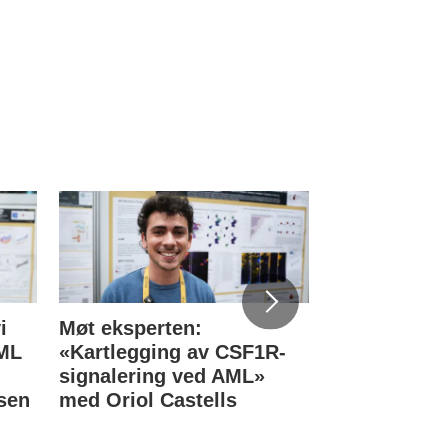
i
Møt eksperten:
Norske blod
KML
«Kartlegging av CSF1R-
eksperter re
signalering ved AML»
Stockholm
sen
med Oriol Castells