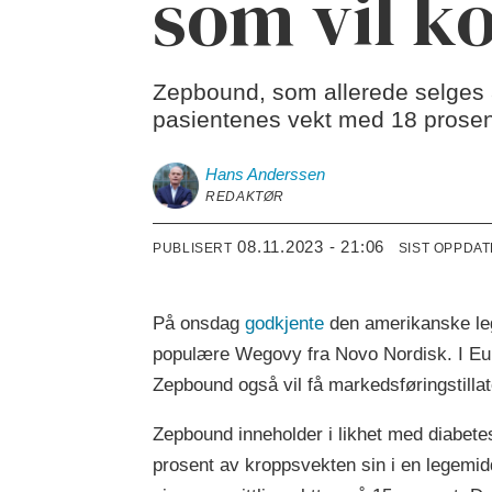
som vil 
Zepbound, som allerede selges a
pasientenes vekt med 18 prose
Hans
Anderssen
REDAKTØR
08.11.2023 - 21:06
PUBLISERT
SIST OPPDA
På onsdag
godkjente
den amerikanske leg
populære Wegovy fra Novo Nordisk. I Eur
Zepbound også vil få markedsføringstillat
Zepbound inneholder i likhet med diabetes
prosent av kroppsvekten sin i en legemid