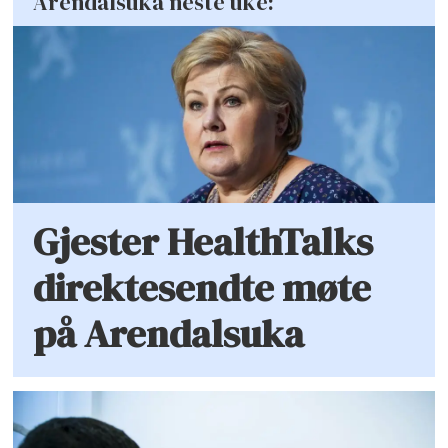
Arendalsuka neste uke:
Gjester HealthTalks
direktesendte møte
på Arendalsuka