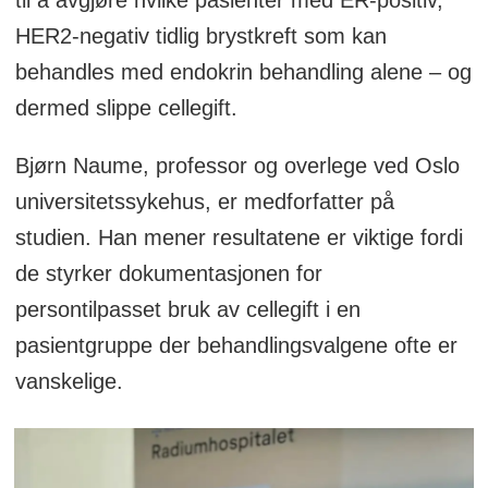
til å avgjøre hvilke pasienter med ER-positiv,
HER2-negativ tidlig brystkreft som kan
behandles med endokrin behandling alene – og
dermed slippe cellegift.
Bjørn Naume, professor og overlege ved Oslo
universitetssykehus, er medforfatter på
studien. Han mener resultatene er viktige fordi
de styrker dokumentasjonen for
persontilpasset bruk av cellegift i en
pasientgruppe der behandlingsvalgene ofte er
vanskelige.