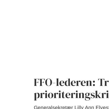
FFO-lederen: T
prioriteringskr
Generalsekretær Lilly Ann Elve