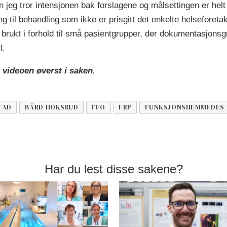
 jeg tror intensjonen bak forslagene og målsettingen er helt
g til behandling som ikke er prisgitt det enkelte helseforeta
r brukt i forhold til små pasientgrupper, der dokumentasjonsgr
l.
 videoen øverst i saken.
TAD
BÅRD HOKSRUD
FFO
FRP
FUNKSJONSHEMMEDES 
Har du lest disse sakene?