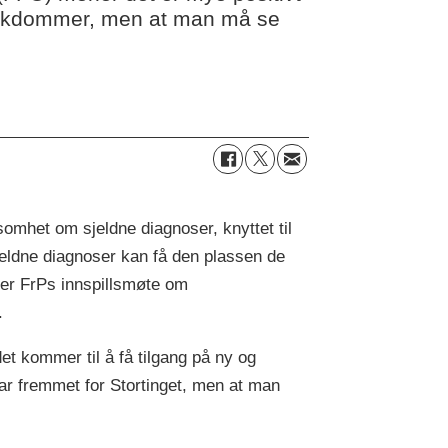
e sykdommer, men at man må se
somhet om sjeldne diagnoser, knyttet til
sjeldne diagnoser kan få den plassen de
ter FrPs innspillsmøte om
.
et kommer til å få tilgang på ny og
r fremmet for Stortinget, men at man