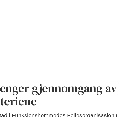
renger gjennomgang av
iteriene
stad i Funksjonshemmedes Fellesorganisasjon (