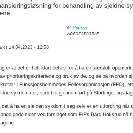
finansieringsløsning for behandling av sjeldn
ene.
Ali
Hamza
VIDEOFOTOGRAF
14.04.2023 - 12:58
TERT
ag er at det er helt klart behov for å ha en særskilt oppmerk
 av prioriteringskriteriene og bruk av de, og se på hvordan 
lsekretær i Funksjonshemmedes Fellesorganisasjon (FFO), et
jeldne sykdommer, som ble gjennomført på Stortinget onsdag
 det å ha en sjelden sykdom i seg selv er en utfordring når d
mange gode sider ved forslaget som FrPs Bård Hoksrud nå ha
lagene.