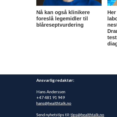
Nå kan også klinikere
Her
foreslå legemidler til
lab
blåreseptvurdering
nes
Dra
tes
dia
Ansvarlig redaktør:
Hans Anderssen
+47 481 91 949
hans@healthtalk.no
Send nyhetstips til:
tips@healthtalk.no