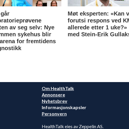
 går
Møt eksperten: «Kan v
oratorieprøvene
forutsi respons ved 
ten av seg selv: Nye
allerede etter 1 uke?»
mmen sykehus blir
med Stein-Erik Gullak
tarena for fremtidens
gnostikk
Om HealthTalk
Annonsere
Nyhetsbrev
Informasjonskapsler
Personvern
HealthTalk eies av Zeppelin AS.