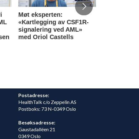
i
Møt eksperten:
Norske blod
KML
«Kartlegging av CSF1R-
eksperter re
signalering ved AML»
Stockholm
sen
med Oriol Castells
Postadresse:
HealthTalk c/o Zeppelin AS
Postboks: 73 N-0349 Oslo
Besøksadresse:
Gaustadalléen 21
0349 Oslo