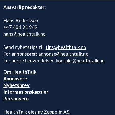
Ansvarlig redaktør:
Hans Anderssen
+47 481 91 949
hans@healthtalk.no
Send nyhetstips til:
tips@healthtalk.no
For annonsører:
annonse@healthtalk.no
For andre henvendelser:
kontakt@healthtalk.no
Om HealthTalk
Annonsere
Nyhetsbrev
Informasjonskapsler
Personvern
HealthTalk eies av Zeppelin AS.