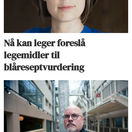
Nå kan leger foreslå
legemidler til
blåreseptvurdering