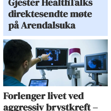
Gjester HealthTalks
direktesendte møte
på Arendalsuka
Forlenger livet ved
aggressiv brystkreft –