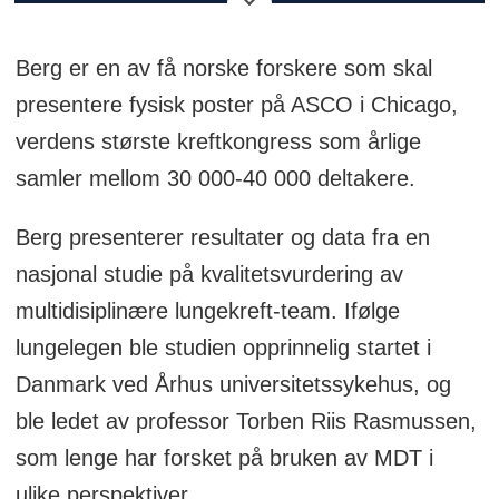
Dette er en gruppe fagpersoner fra ulike
spesialiteter som samarbeider for å gi
Berg er en av få norske forskere som skal
helhetlig behandling og omsorg til
presentere fysisk poster på ASCO i Chicago,
pasienter, ofte innenfor komplekse
verdens største kreftkongress som årlige
medisinske felt som kreftbehandling.
samler mellom 30 000-40 000 deltakere.
Teamet kan inkludere leger, kirurger,
Berg presenterer resultater og data fra en
sykepleiere, fysioterapeuter,
nasjonal studie på kvalitetsvurdering av
ernæringsfysiologer, sosionomer og
multidisiplinære lungekreft-team. Ifølge
andre relevante helsearbeidere.
lungelegen ble studien opprinnelig startet i
Danmark ved Århus universitetssykehus, og
MDT-møter er vanlige i sykehus for å
ble ledet av professor Torben Riis Rasmussen,
diskutere pasienttilfeller og planlegge
som lenge har forsket på bruken av MDT i
den beste behandlingsstrategien basert
ulike perspektiver.