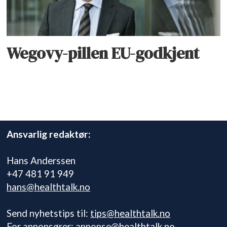
Wegovy-pillen EU-godkjent
Ansvarlig redaktør:
Hans Anderssen
+47 481 91 949
hans@healthtalk.no
Send nyhetstips til:
tips@healthtalk.no
For annonsører:
annonse@healthtalk.no