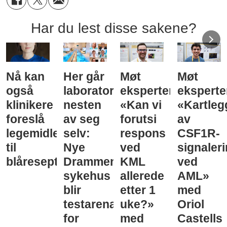
Har du lest disse sakene?
Nå kan
Her går
Møt
Møt
også
laboratorieprøvene
eksperten:
eksperte
klinikere
nesten
«Kan vi
«Kartleg
foreslå
av seg
forutsi
av
legemidler
selv:
respons
CSF1R-
til
Nye
ved
signaler
blåreseptvurdering
Drammen
KML
ved
sykehus
allerede
AML»
blir
etter 1
med
testarena
uke?»
Oriol
for
med
Castells