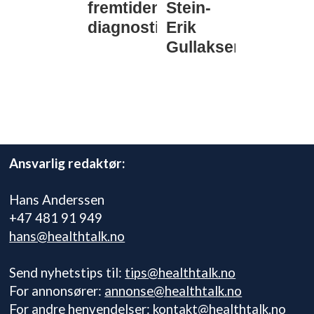
fremtidens
Stein-
diagnostikk
Erik
Gullaksen
Ansvarlig redaktør:
Hans Anderssen
+47 481 91 949
hans@healthtalk.no
Send nyhetstips til:
tips@healthtalk.no
For annonsører:
annonse@healthtalk.no
For andre henvendelser:
kontakt@healthtalk.no