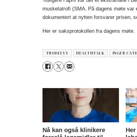
Tidligere i april var det et ekstramøte i
muskelatrofi (SMA. På dagens møte var et
dokumentert at nytten forsvarer prisen, s
Her er saksprotokollen fra dagens møte.
TRODELVY
HEALTHTALK
INGER CAT
Nå kan også klinikere
Her