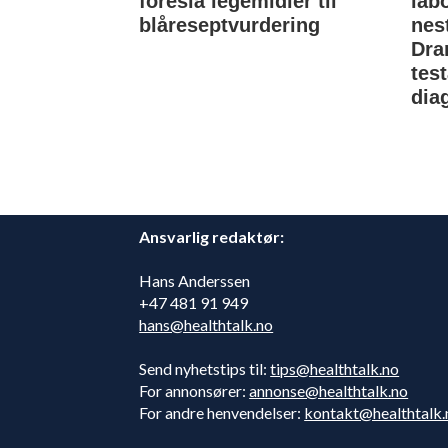
foreslå legemidler til
lab
blåreseptvurdering
nes
Dra
tes
dia
Ansvarlig redaktør:
Hans Anderssen
+47 481 91 949
hans@healthtalk.no
Send nyhetstips til:
tips@healthtalk.no
For annonsører:
annonse@healthtalk.no
For andre henvendelser:
kontakt@healthtalk.