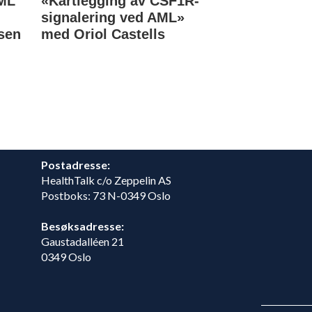
KML
«Kartlegging av CSF1R-
eksperter re
signalering ved AML»
Stockholm
sen
med Oriol Castells
Postadresse:
HealthTalk c/o Zeppelin AS
Postboks: 73 N-0349 Oslo
Besøksadresse:
Gaustadalléen 21
0349 Oslo