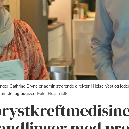
thrine Bryne er administrerende direktør i Helse Vest og leder fo
fremste fagrådgiver
Foto: HealthTalk
 brystkreftmedisine
handlinger med pr