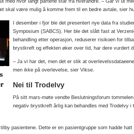
t med hvor langt partene står fra hverandre. – Går vi ut med de
det skal være mulig å komme frem til en bedre avtale, sier h
I desember i fjor ble det presentert nye data fra stud
Symposium (SABCS). Her ble det slått fast at Verzen
behandling etter operasjon, reduserer risikoen for tilb
brystkreft og effekten øker over tid, har dere vurdert 
– Ja vi har det, men det er slik at overlevelssdataeene
men ikke på overlevelse, sier Vikse.
s
er
Nei til Trodelvy
På sitt mars-møte vendte Beslutningsforum tommelen n
negativ brystkreft årlig kan behandles med Trodelvy i tr
l tilby pasientene. Dette er en pasientgruppe som hadde hatt 