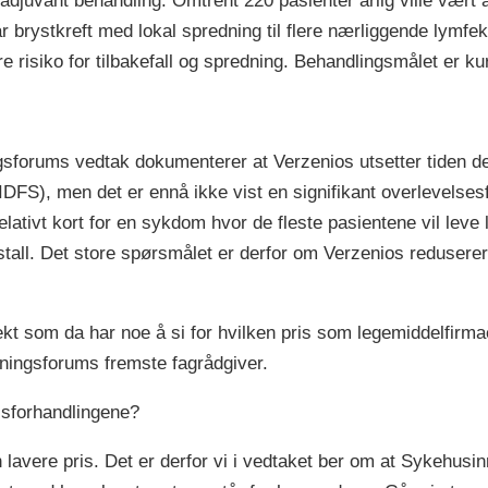
 adjuvant behandling. Omtrent 220 pasienter årlig ville vært 
r brystkreft med lokal spredning til flere nærliggende lymfek
e risiko for tilbakefall og spredning. Behandlingsmålet er ku
ngsforums vedtak dokumenterer at Verzenios utsetter tiden de
DFS), men det er ennå ikke vist en signifikant overlevelsesf
 relativt kort for en sykdom hvor de fleste pasientene vil leve
estall. Det store spørsmålet er derfor om Verzenios reduserer
kt som da har noe å si for hvilken pris som legemiddelfirmae
tningsforums fremste fagrådgiver.
risforhandlingene?
en lavere pris. Det er derfor vi i vedtaket ber om at Sykehus