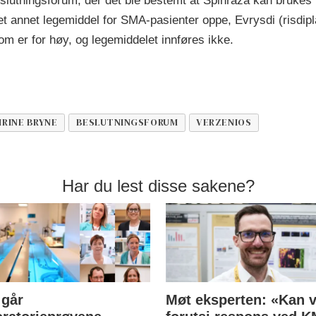
 Beslutningsforum, der det ble bestemt at Spinraza kan brukes
 annet legemiddel for SMA-pasienter oppe, Evrysdi (risdipla
om er for høy, og legemiddelet innføres ikke.
HRINE BRYNE
BESLUTNINGSFORUM
VERZENIOS
Har du lest disse sakene?
 går
Møt eksperten: «Kan v