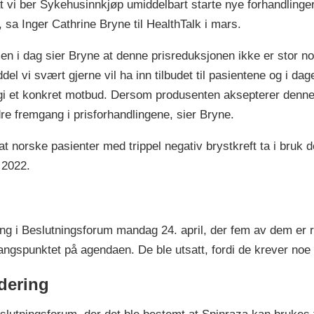
at vi ber Sykehusinnkjøp umiddelbart starte nye forhandlinger
n, sa Inger Cathrine Bryne til HealthTalk i mars.
, men i dag sier Bryne at denne prisreduksjonen ikke er stor no
ddel vi svært gjerne vil ha inn tilbudet til pasientene og i 
i et konkret motbud. Dersom produsenten aksepterer denne p
dre fremgang i prisforhandlingene, sier Bryne.
at norske pasienter med trippel negativ brystkreft ta i bruk
 2022.
ring i Beslutningsforum mandag 24. april, der fem av dem er r
angspunktet på agendaen. De ble utsatt, fordi de krever noe 
rdering