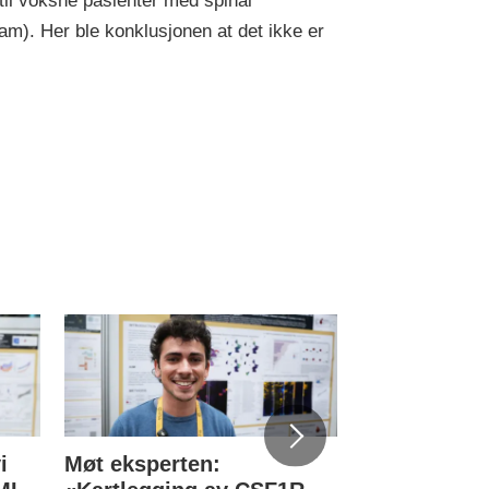
 til voksne pasienter med spinal
m). Her ble konklusjonen at det ikke er
i
Møt eksperten:
Norske blod