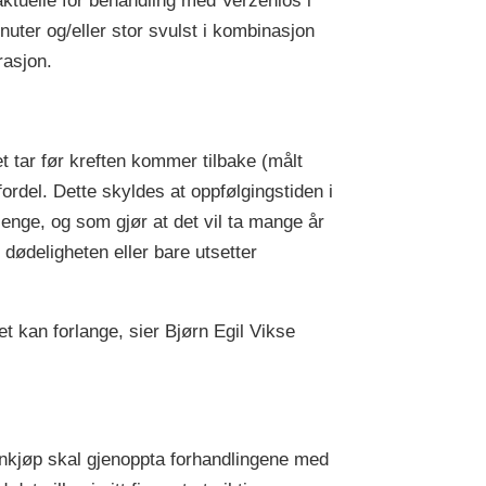
aktuelle for behandling med Verzenios i
nuter og/eller stor svulst i kombinasjon
rasjon.
t tar før kreften kommer tilbake (målt
ordel. Dette skyldes at oppfølgingstiden i
 lenge, og som gjør at det vil ta mange år
 dødeligheten eller bare utsetter
t kan forlange, sier Bjørn Egil Vikse
innkjøp skal gjenoppta forhandlingene med