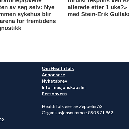
oratorieprøvene
forutsi respons ved 
ten av seg selv: Nye
allerede etter 1 uke?»
mmen sykehus blir
med Stein-Erik Gullak
tarena for fremtidens
gnostikk
Om HealthTalk
Annonsere
Nyhetsbrev
Informasjonskapsler
Personvern
HealthTalk eies av Zeppelin AS.
Organisasjonsnummer: 890 971 962
no