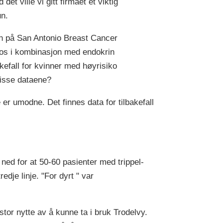
t ville vi gitt firmaet et viktig
un.
ien på San Antonio Breast Cancer
ios i kombinasjon med endokrin
akefall for kvinner med høyrisiko
disse dataene?
 er umodne. Det finnes data for tilbakefall
ed for at 50-60 pasienter med trippel-
edje linje. "For dyrt " var
stor nytte av å kunne ta i bruk Trodelvy.