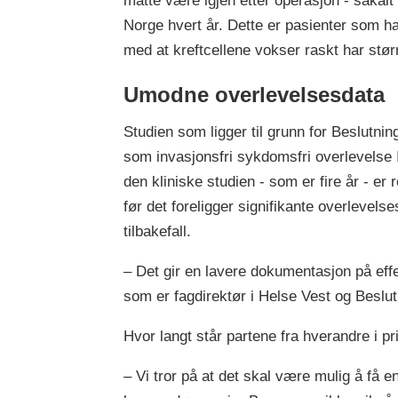
måtte være igjen etter operasjon - såkalt
Norge hvert år. Dette er pasienter som ha
med at kreftcellene vokser raskt har størr
Umodne overlevelsesdata
Studien som ligger til grunn for Beslutni
som invasjonsfri sykdomsfri overlevelse I
den kliniske studien - som er fire år - er
før det foreligger signifikante overlevels
tilbakefall.
– Det gir en lavere dokumentasjon på effe
som er fagdirektør i Helse Vest og Beslu
Hvor langt står partene fra hverandre i p
– Vi tror på at det skal være mulig å få 