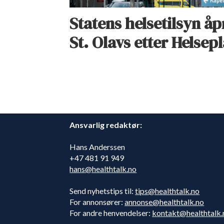
Statens helsetilsyn åp
St. Olavs etter Helse
Ansvarlig redaktør:
Hans Anderssen
+47 481 91 949
hans@healthtalk.no
Send nyhetstips til:
tips@healthtalk.no
For annonsører:
annonse@healthtalk.no
For andre henvendelser:
kontakt@healthtalk.