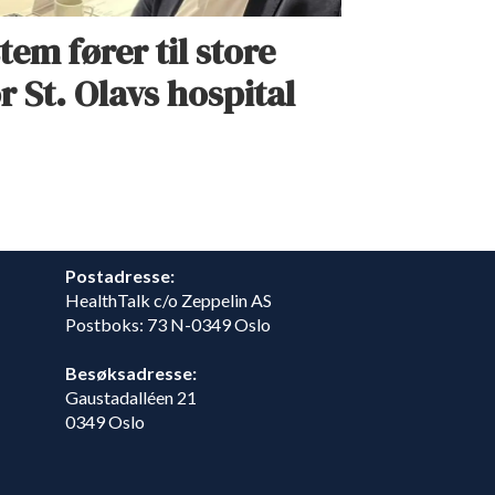
tem fører til store
r St. Olavs hospital
Postadresse:
HealthTalk c/o Zeppelin AS
Postboks: 73 N-0349 Oslo
Besøksadresse:
Gaustadalléen 21
0349 Oslo