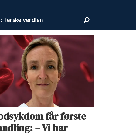
 Terskelverdien
lodsykdom får første
ndling: – Vi har