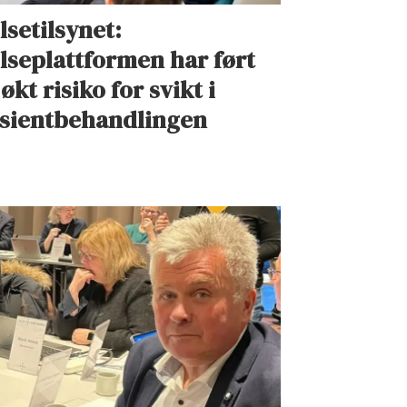
lsetilsynet:
lseplattformen har ført
 økt risiko for svikt i
sientbehandlingen