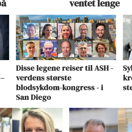
på
ventet lenge
Disse legene reiser til ASH -
Sy
 –
verdens største
kr
blodsykdom-kongress - i
st
San Diego