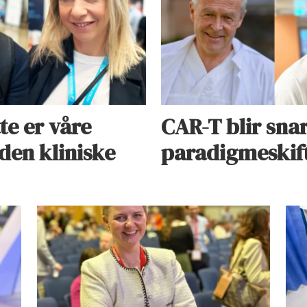
te er våre
CAR-T blir sna
 den kliniske
paradigmeskif