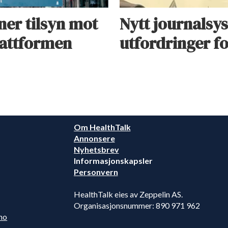
ner tilsyn mot
Nytt journalsys
plattformen
utfordringer fo
Om HealthTalk
Annonsere
Nyhetsbrev
Informasjonskapsler
Personvern
HealthTalk eies av Zeppelin AS.
Organisasjonsnummer: 890 971 962
no