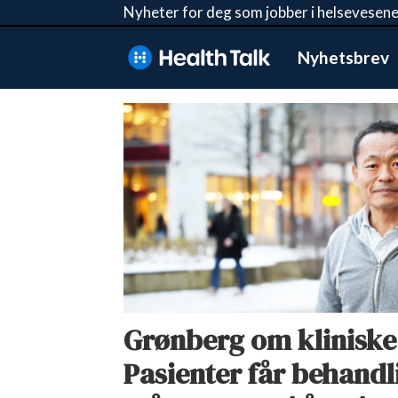
Nyheter for deg som jobber i helsevesene
Nyhetsbrev
Tag:
st
olavs
hospital
Grønberg om kliniske 
Pasienter får behandli