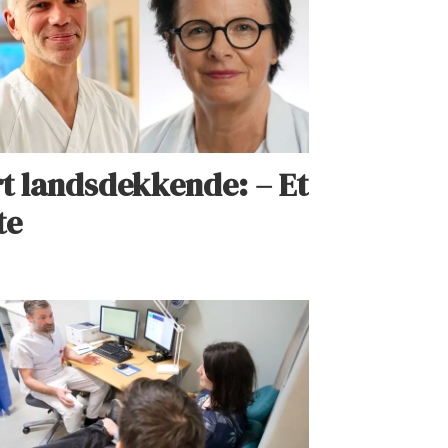
rt landsdekkende: – Et
te