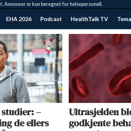
t. Annonser er kun beregnet for helsepersonell.
EHA 2026
Podcast
HealthTalk TV
Tema:
studier: –
Ultrasjelden b
ng de ellers
godkjente beha