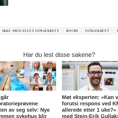
IKKE-SMÅCELLET LUNGEKREFT
ROCHE
LUNGEKREFT
Har du lest disse sakene?
 går
Møt eksperten: «Kan v
oratorieprøvene
forutsi respons ved 
ten av seg selv: Nye
allerede etter 1 uke?»
mmen sykehus blir
med Stein-Erik Gullak