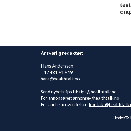
tes
dia
Ansvarlig redaktør:
Hans Anderssen
+47 481 91 949
hans@healthtalk.no
Send nyhetstips til:
tips@healthtalk.no
For annonsører:
annonse@healthtalk.no
For andre henvendelser:
kontakt@healthtalk.
HealthTal