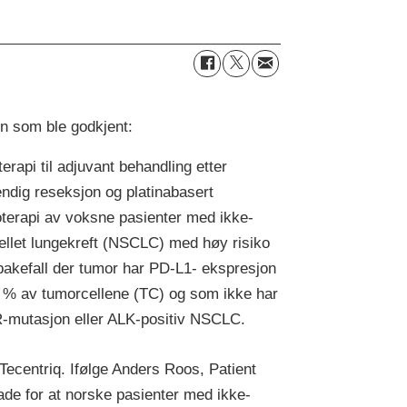
on som ble godkjent:
erapi til adjuvant behandling etter
tendig reseksjon og platinabasert
terapi av voksne pasienter med ikke-
llet lungekreft (NSCLC) med høy risiko
ilbakefall der tumor har PD-L1- ekspresjon
0 % av tumorcellene (TC) og som ikke har
mutasjon eller ALK-positiv NSCLC.
ecentriq. Ifølge Anders Roos, Patient
ade for at norske pasienter med ikke-