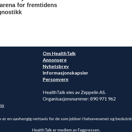
tarena for fremtidens
gnostikk
Om HealthTalk
Annonsere
Nyhetsbrev
Informasjonskapsler
Personvern
HealthTalk eies av Zeppelin AS.
Organisasjonsnummer: 890 971 962
no
k er en uavhengig nettavis for de som jobber i helsevesenet og beslutni
HealthTalk er medlem av Fagpressen.