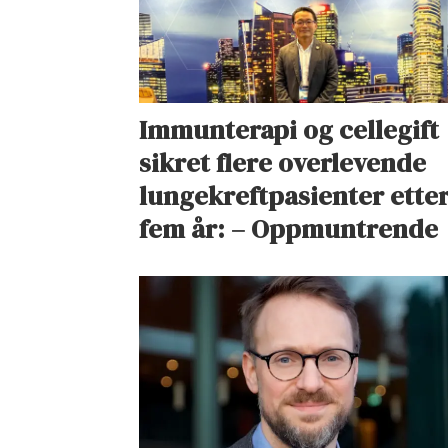
Immunterapi og cellegift
sikret flere overlevende
lungekreftpasienter ette
fem år: – Oppmuntrende