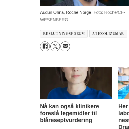
Audun Ohna, Roche Norge
Foto: Roche/CF-
WESENBERG
BESLUTNINGSFORUM
ATEZOLIZUMAB
Nå kan også klinikere
Her
foreslå legemidler til
lab
blåreseptvurdering
nes
Dra