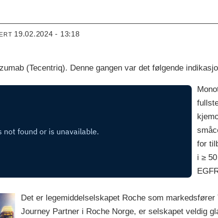
19.02.2024 - 13:18
TERT
izumab (Tecentriq). Denne gangen var det følgende indikasj
Monot
fulls
kjemo
småce
for t
i ≥ 5
EGFR-
Det er legemiddelselskapet Roche som markedsfører T
Journey Partner i Roche Norge, er selskapet veldig gl