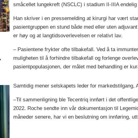
småcellet lungekreft (NSCLC) i stadium II-IIIA endelig f
Han skriver i en pressemelding at kirurgi har vært st
pasientgruppen en stund både med eller uten adjuvant 
er høy og at langtidsoverlevelsen er relativt lav.
– Pasientene frykter ofte tilbakefall. Ved å ta immuntera
r
muligheten til å forhindre tilbakefall og forlenge ove
pasientpopulasjonen, der målet med behandling er kur
Samtidig mener selskapets leder for markedstilgang, Au
–Til sammenligning ble Tecentriq innført i det offentlig
2022. Roche sendte inn vår dokumentasjon til Legemidd
måneder senere, har vi en beslutning om innføring, ut