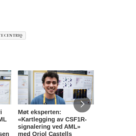
TECENTRIQ
i
Møt eksperten:
Norske blod
KML
«Kartlegging av CSF1R-
eksperter re
signalering ved AML»
Stockholm
sen
med Oriol Castells