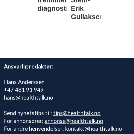
diagnostikk
Erik
Gullaksen
Ansvarlig redaktør:
Hans Anderssen
+47 481 91 949
hans@healthtalk.no
Send nyhetstips til:
tips@healthtalk.no
For annonsører:
annonse@healthtalk.no
For andre henvendelser:
kontakt@healthtalk.no