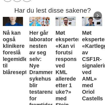
Har du lest disse sakene?
Nå kan
Her går
Møt
Møt
også
laboratorieprøvene
eksperten:
eksperte
klinikere
nesten
«Kan vi
«Kartleg
foreslå
av seg
forutsi
av
legemidler
selv:
respons
CSF1R-
til
Nye
ved
signaler
blåreseptvurdering
Drammen
KML
ved
sykehus
allerede
AML»
blir
etter 1
med
testarena
uke?»
Oriol
for
med
Castells
fremtidens
Stein-