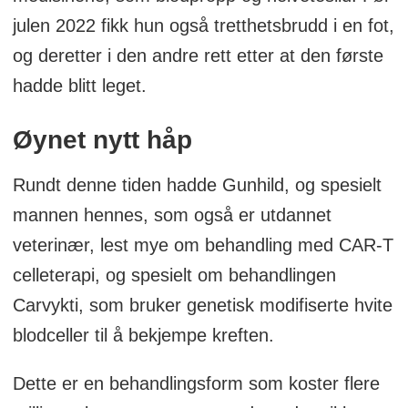
julen 2022 fikk hun også tretthetsbrudd i en fot,
De innsamlede T-cellene sendes til et
og deretter i den andre rett etter at den første
laboratorium i utlandet der de genetisk
hadde blitt leget.
modifiseres for å produsere spesifikke
strukturer på deres overflate kalt
Øynet nytt håp
kimære antigenreseptorer (CAR).
Rundt denne tiden hadde Gunhild, og spesielt
Disse reseptorene er designet for å
mannen hennes, som også er utdannet
gjenkjenne og feste seg til et spesifikt
veterinær, lest mye om behandling med CAR-T
protein som finnes på overflaten av
celleterapi, og spesielt om behandlingen
kreftcellene som heter BCMA-
Carvykti, som bruker genetisk modifiserte hvite
proteinet.
blodceller til å bekjempe kreften.
Etter genmodifiseringen dyrkes T-
Dette er en behandlingsform som koster flere
cellene i laboratoriet for å øke antallet.