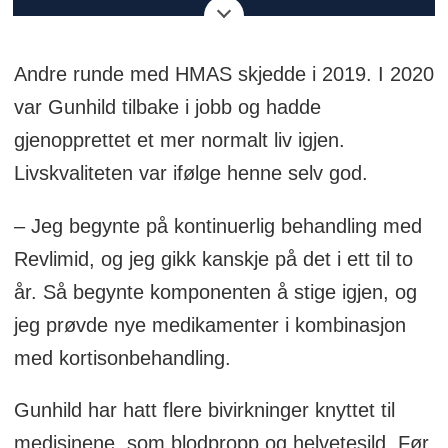
og genterapi og heter Kimerisk Antigen
Reseptor T-celleterapi.
Andre runde med HMAS skjedde i 2019. I 2020
Behandlingen innebærer å
var Gunhild tilbake i jobb og hadde
omprogrammere pasientens eget
gjenopprettet et mer normalt liv igjen.
immunsystem for å angripe kreften. T-
Livskvaliteten var ifølge henne selv god.
cellene har på en måte fått installert ny
– Jeg begynte på kontinuerlig behandling med
effektiv programvare som gjør den mer
Revlimid, og jeg gikk kanskje på det i ett til to
effektiv. Men behandlingen er en
år. Så begynte komponenten å stige igjen, og
tidkrevende og omstendelig prosess.
jeg prøvde nye medikamenter i kombinasjon
med kortisonbehandling.
Pasientens egne T-celler blir samlet
gjennom en prosess som ligner
Gunhild har hatt flere bivirkninger knyttet til
bloddonasjon, kjent som aferese.
medisinene, som blodpropp og helvetesild. Før