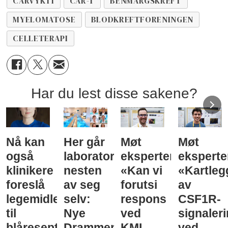
CARVYKTI
CAR-T
BENMARGSKREFT
MYELOMATOSE
BLODKREFTFORENINGEN
CELLETERAPI
Har du lest disse sakene?
Nå kan
Her går
Møt
Møt
også
laboratorieprøvene
eksperten:
eksperte
klinikere
nesten
«Kan vi
«Kartleg
foreslå
av seg
forutsi
av
legemidler
selv:
respons
CSF1R-
til
Nye
ved
signaler
blåreseptvurdering
Drammen
KML
ved