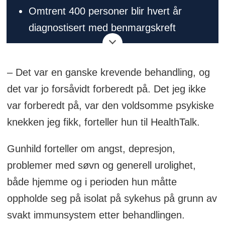
Omtrent 400 personer blir hvert år
diagnostisert med benmargskreft
(myelomatose) i Norge
Benmargskreft er en relativt sjelden
– Det var en ganske krevende behandling, og
sykdom der kreftfremkallende
det var jo forsåvidt forberedt på. Det jeg ikke
antistoffproduserende immunceller
var forberedt på, var den voldsomme psykiske
bygger seg opp i benmargen. Disse
knekken jeg fikk, forteller hun til HealthTalk.
kreftcellene kan forstyrre produksjonen
Gunhild forteller om angst, depresjon,
av normale blodceller og påvirke andre
problemer med søvn og generell urolighet,
deler av benmargen og kroppen.
både hjemme og i perioden hun måtte
Myelomatose kjennetegnes av stadige
oppholde seg på isolat på sykehus på grunn av
tilbakefall. Pasientene får ofte mange
svakt immunsystem etter behandlingen.