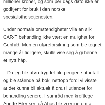
millioner kroner, og som per dags dato ikke er
Dette tar vanligvis noen uker.
godkjent for bruk i den norske
spesialisthelsetjenesten.
Infusjon av CAR-T-celler: De modifiserte
T-cellene infunderes tilbake i pasientens
Under normale omstendigheter ville en slik
blodstrøm. Når de er tilbake i kroppen,
CAR-T behandling ikke vært en mulighet for
søker disse CAR-T-cellene ut og binder
Gunhild. Men en uføreforsikring som ble tegnet
seg til kreftcellene, og angriper og
mange år tidligere, skulle vise seg å gi henne
ødelegger dem.
et nytt håp.
Etter infusjonen blir pasientene nøye
– Da jeg ble uføretrygdet ble pengene utbetalt
overvåket for eventuelle bivirkninger,
og ble stående på bok, nettopp fordi vi visste
som kan inkludere
at det kunne bli aktuelt å dra til utlandet for
cytokinfrigjøringssyndrom (CRS) og
behandling senere. I samråd med kreftlege
nevrologiske symptomer. Pasienter kan
Anette Eilertsen på Ahus ble vi enige om at