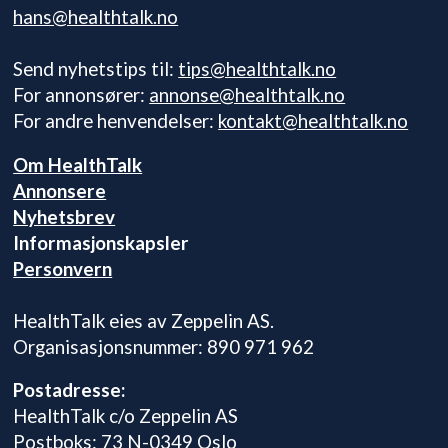
hans@healthtalk.no
Send nyhetstips til:
tips@healthtalk.no
For annonsører:
annonse@healthtalk.no
For andre henvendelser:
kontakt@healthtalk.no
Om HealthTalk
Annonsere
Nyhetsbrev
Informasjonskapsler
Personvern
HealthTalk eies av Zeppelin AS.
Organisasjonsnummer: 890 971 962
Postadresse:
HealthTalk c/o Zeppelin AS
Postboks: 73 N-0349 Oslo