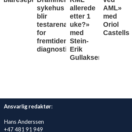
sykehus
allerede
AML»
blir
etter 1
med
testarena
uke?»
Oriol
for
med
Castells
fremtidens
Stein-
diagnostikk
Erik
Gullaksen
Ansvarlig redaktør:
Hans Anderssen
+47 481 91 949