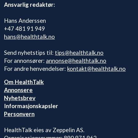
Ansvarlig redaktør:
Hans Anderssen
+47 481 91 949
hans@healthtalk.no
Send nyhetstips til:
tips@healthtalk.no
For annonsører:
annonse@healthtalk.no
For andre henvendelser:
kontakt@healthtalk.no
Om HealthTalk
Annonsere
Nyhetsbrev
Informasjonskapsler
Personvern
HealthTalk eies av Zeppelin AS.
Organisasjonsnummer: 890 971 962