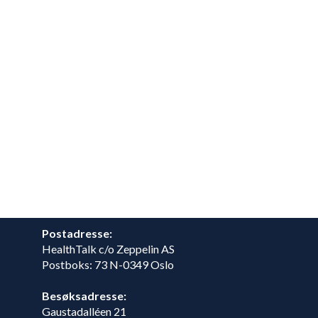
Postadresse:
HealthTalk c/o Zeppelin AS
Postboks: 73 N-0349 Oslo
Besøksadresse:
Gaustadalléen 21