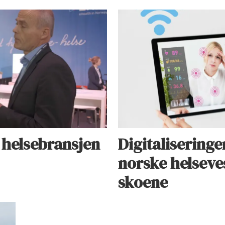
e helsebransjen
Digitalisering
norske helseve
skoene