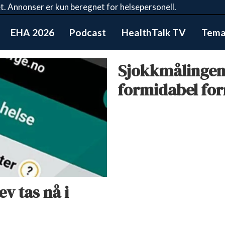
t. Annonser er kun beregnet for helsepersonell.
EHA 2026
Podcast
HealthTalk TV
Tema:
Sjokkmålingen:
formidabel fo
ev tas nå i