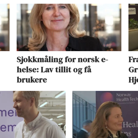
Sjokkmåling for norsk e-
Fr
helse: Lav tillit og få
Gr
brukere
Hj