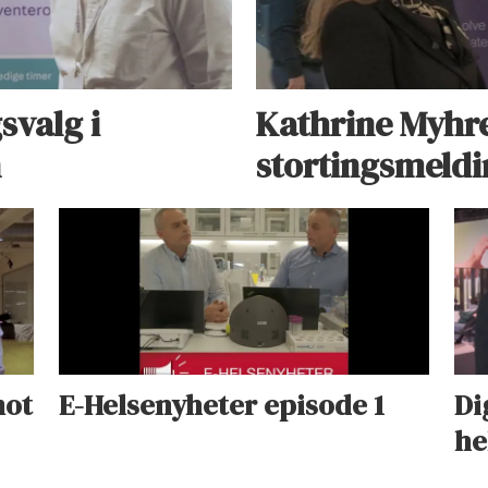
svalg i
Kathrine Myhre
n
stortingsmeld
mot
E-Helsenyheter episode 1
Di
he