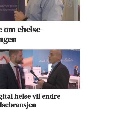
 om ehelse-
ingen
gital helse vil endre
lsebransjen