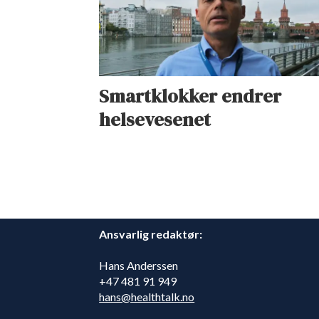
Smartklokker endrer
helsevesenet
Ansvarlig redaktør:
Hans Anderssen
+47 481 91 949
hans@healthtalk.no