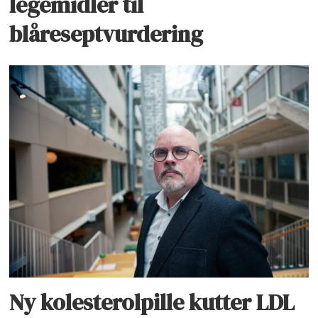
legemidler til
blåreseptvurdering
Ny kolesterolpille kutter LDL