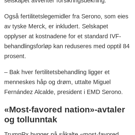
selskapet avventer forsikringsdekning.
Også fertilitetslegemidler fra Serono, som eies
av tyske Merck, er inkludert. Selskapet
opplyser at kostnadene for et standard IVF-
behandlingsforløp kan reduseres med opptil 84
prosent.
– Bak hver fertilitetsbehandling ligger et
menneskes håp og drøm, uttalte Miguel
Fernández Alcalde, president i EMD Serono.
«Most-favored nation»-avtaler
og tollunntak
TrumpRx bygger på såkalte «most-favored