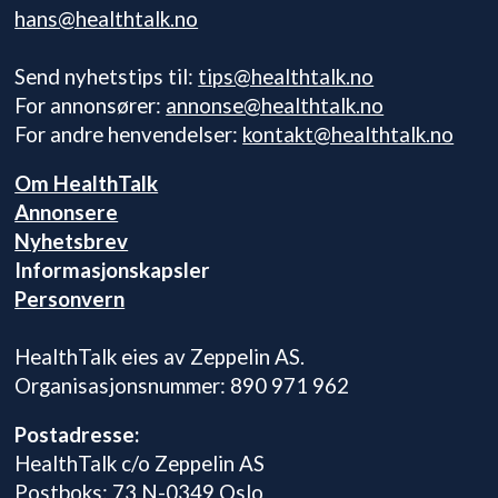
hans@healthtalk.no
Send nyhetstips til:
tips@healthtalk.no
For annonsører:
annonse@healthtalk.no
For andre henvendelser:
kontakt@healthtalk.no
Om HealthTalk
Annonsere
Nyhetsbrev
Informasjonskapsler
Personvern
HealthTalk eies av Zeppelin AS.
Organisasjonsnummer: 890 971 962
Postadresse:
HealthTalk c/o Zeppelin AS
Postboks: 73 N-0349 Oslo