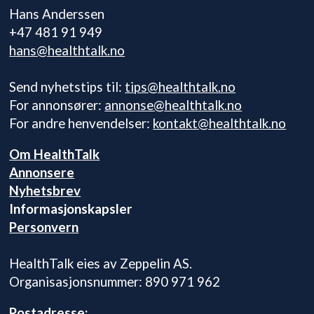
Hans Anderssen
+47 481 91 949
hans@healthtalk.no
Send nyhetstips til:
tips@healthtalk.no
For annonsører:
annonse@healthtalk.no
For andre henvendelser:
kontakt@healthtalk.no
Om HealthTalk
Annonsere
Nyhetsbrev
Informasjonskapsler
Personvern
HealthTalk eies av Zeppelin AS.
Organisasjonsnummer: 890 971 962
Postadresse: