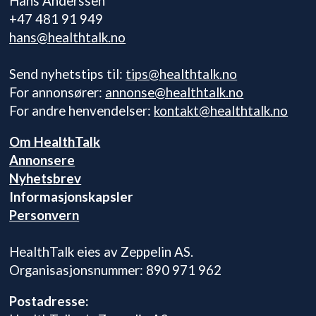
Hans Anderssen
+47 481 91 949
hans@healthtalk.no
Send nyhetstips til:
tips@healthtalk.no
For annonsører:
annonse@healthtalk.no
For andre henvendelser:
kontakt@healthtalk.no
Om HealthTalk
Annonsere
Nyhetsbrev
Informasjonskapsler
Personvern
HealthTalk eies av Zeppelin AS.
Organisasjonsnummer: 890 971 962
Postadresse: