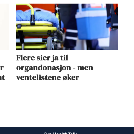
Flere sier ja til
ar
organdonasjon - men
nt
ventelistene øker
Om HealthTalk