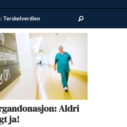
 Terskelverdien
rgandonasjon: Aldri
gt ja!