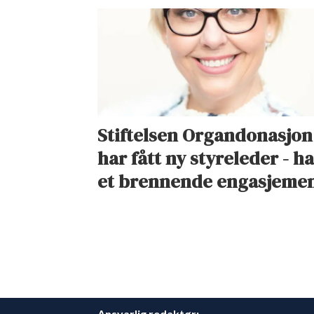
Stiftelsen Organdonasjon
har fått ny styreleder - h
et brennende engasjeme
Ansvarlig redaktør: