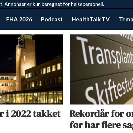
t. Annonser er kun beregnet for helsepersonell.
EHA 2026
Podcast
HealthTalk TV
Tema:
 i 2022 takket
Rekordår for o
før har flere sa