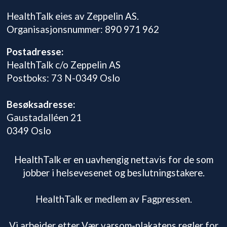
HealthTalk eies av Zeppelin AS.
Organisasjonsnummer: 890 971 962
Postadresse:
HealthTalk c/o Zeppelin AS
Postboks: 73 N-0349 Oslo
Besøksadresse:
Gaustadalléen 21
0349 Oslo
HealthTalk er en uavhengig nettavis for de som
jobber i helsevesenet og beslutningstakere.
HealthTalk er medlem av Fagpressen.
Vi arbeider etter Vær varsom-plakatens regler for