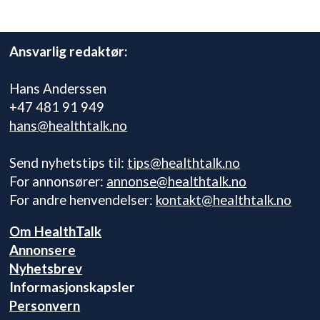
Ansvarlig redaktør:
Hans Anderssen
+47 481 91 949
hans@healthtalk.no
Send nyhetstips til:
tips@healthtalk.no
For annonsører:
annonse@healthtalk.no
For andre henvendelser:
kontakt@healthtalk.no
Om HealthTalk
Annonsere
Nyhetsbrev
Informasjonskapsler
Personvern