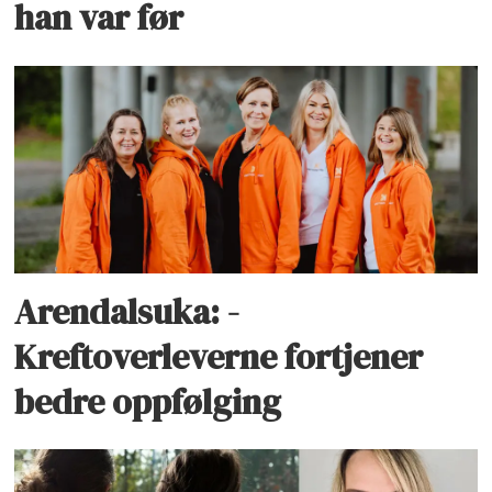
han var før
Arendalsuka: -
Kreftoverleverne fortjener
bedre oppfølging