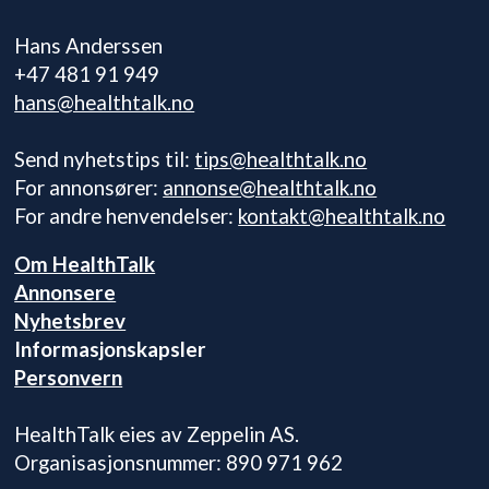
Hans Anderssen
+47 481 91 949
hans@healthtalk.no
Send nyhetstips til:
tips@healthtalk.no
For annonsører:
annonse@healthtalk.no
For andre henvendelser:
kontakt@healthtalk.no
Om HealthTalk
Annonsere
Nyhetsbrev
Informasjonskapsler
Personvern
HealthTalk eies av Zeppelin AS.
Organisasjonsnummer: 890 971 962