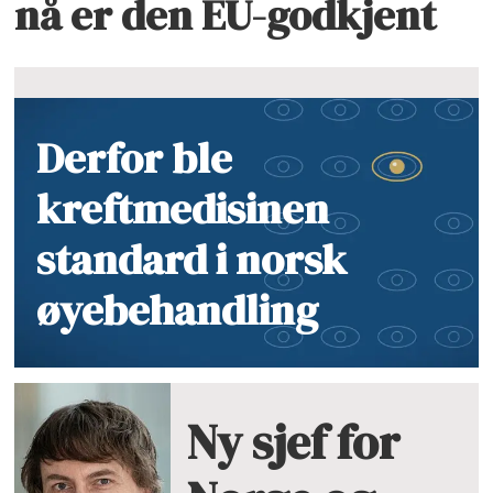
nå er den EU-godkjent
Derfor ble
kreftmedisinen
standard i norsk
øyebehandling
Ny sjef for