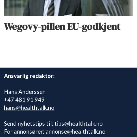
Wegovy-pillen EU-godkjent
Ansvarlig redaktør:
Hans Anderssen
+47 481 91 949
hans@healthtalk.no
Send nyhetstips til:
tips@healthtalk.no
For annonsører:
annonse@healthtalk.no