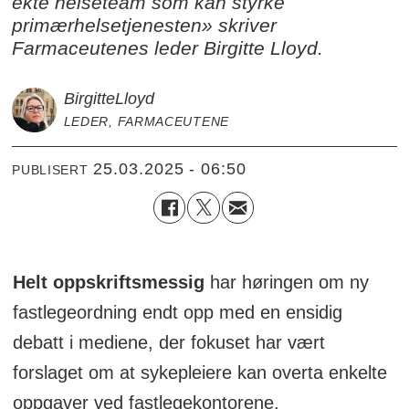
ekte helseteam som kan styrke
primærhelsetjenesten» skriver
Farmaceutenes leder Birgitte Lloyd.
Birgitte
Lloyd
LEDER, FARMACEUTENE
25.03.2025 - 06:50
PUBLISERT
Helt oppskriftsmessig
har høringen om ny
fastlegeordning endt opp med en ensidig
debatt i mediene, der fokuset har vært
forslaget om at sykepleiere kan overta enkelte
oppgaver ved fastlegekontorene.