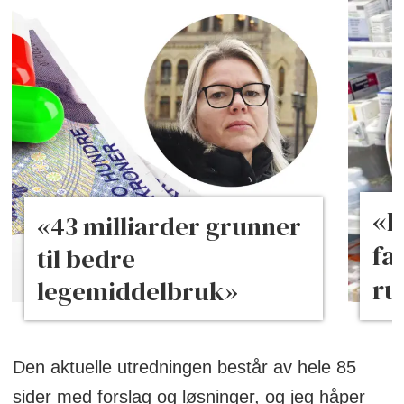
«L
«43 milliarder grunner
fa
til bedre
ru
legemiddelbruk»
Den aktuelle utredningen består av hele 85
sider med forslag og løsninger, og jeg håper