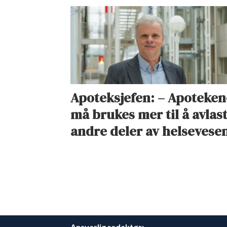
Apoteksjefen: – Apoteken
må brukes mer til å avlas
andre deler av helsevese
Ansvarlig redaktør: