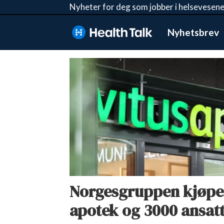
Nyheter for deg som jobber i helsevesene
Nyhetsbrev
Tag:
vitusapotek
Norgesgruppen kjøper
apotek og 3000 ansatt