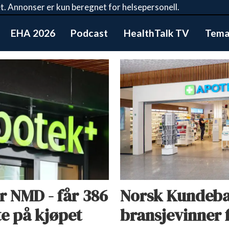
t. Annonser er kun beregnet for helsepersonell.
EHA 2026
Podcast
HealthTalk TV
Tema:
 NMD - får 386
Norsk Kundeba
e på kjøpet
bransjevinner f