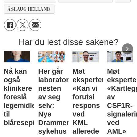
ÅSLAUG HELLAND
Har du lest disse sakene?
Nå kan
Her går
Møt
Møt
også
laboratorieprøvene
eksperten:
eksperte
klinikere
nesten
«Kan vi
«Kartleg
foreslå
av seg
forutsi
av
legemidler
selv:
respons
CSF1R-
til
Nye
ved
signaler
blåreseptvurdering
Drammen
KML
ved
sykehus
allerede
AML»