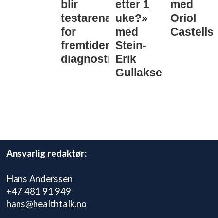
blir
etter 1
med
testarena
uke?»
Oriol
for
med
Castells
fremtidens
Stein-
diagnostikk
Erik
Gullaksen
Ansvarlig redaktør:
Hans Anderssen
+47 481 91 949
hans@healthtalk.no