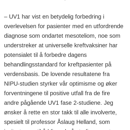
sjeldnere i peritoneum (bukhinnen).
– UV1 har vist en betydelig forbedring i
Asbesteksponering er den viktigste
overlevelsen for pasienter med en utfordrende
risikofaktoren for malignt pleuralt
diagnose som ondartet mesoteliom, noe som
mesoteliom (MPM). Sammenhengen
understreker at universelle kreftvaksiner har
mellom mesoteliom og asbest ble første
potensialet til å forbedre dagens
gang påvist på 60-tallet. Importen av
behandlingsstandard for kreftpasienter på
asbest til Norge skjøt fart etter 2.
verdensbasis. De lovende resultatene fra
verdenskrig. I 1977 ble import av asbest
NIPU-studien styrker vår optimisme og øker
regulert, og i 1982 forbudt. Fra
forventningene til positive utfall fra de fire
eksponering til klinisk sykdom er
andre pågående UV1 fase 2-studiene. Jeg
latenstiden 30-50 år. Tradisjonelt har
ønsker å rette en stor takk til alle involverte,
arbeidere i industri der asbest har vært
spesielt til professor Åslaug Helland, som
brukt blitt oftest og hardest rammet. Høy