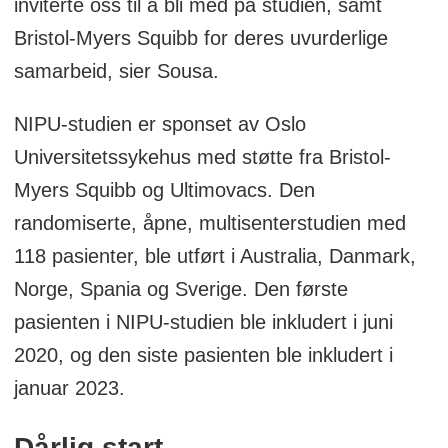
inviterte oss til å bli med på studien, samt
forekomst er observert hos arbeidere i
Bristol-Myers Squibb for deres uvurderlige
bygningsindustrien (eternittplater), i
samarbeid, sier Sousa.
smelteverksindustrien (isolasjon), sjøfolk
og fiskere (maskinrom), og i bilverksteder
NIPU-studien er sponset av Oslo
(bremsebånd) (1). Nord-Europa har den
Universitetssykehus med støtte fra Bristol-
høyeste insidensraten for MPM i verden,
Myers Squibb og Ultimovacs. Den
og insidens har ligget stabilt de siste 20
randomiserte, åpne, multisenterstudien med
årene. I Norge ble 93 pasienter
118 pasienter, ble utført i Australia, Danmark,
diagnostisert med MPM uavhengig av
Norge, Spania og Sverige. Den første
stadium i 2019, og antall pasienter i løpet
pasienten i NIPU-studien ble inkludert i juni
av en femårsperiode har ligget på om lag
2020, og den siste pasienten ble inkludert i
350 (1). De siste årene har insidensen i
januar 2023.
Norge vært ca 6070 tilfeller for menn, og
ca 15 tilfeller blant kvinner.
Dårlig start