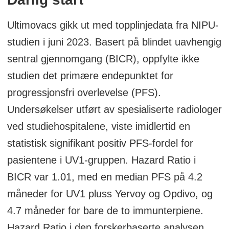
Kilde:
Legemiddelverket
Ultimovacs gikk ut med topplinjedata fra NIPU-
studien i juni 2023. Basert på blindet uavhengig
sentral gjennomgang (BICR), oppfylte ikke
studien det primære endepunktet for
progressjonsfri overlevelse (PFS).
Undersøkelser utført av spesialiserte radiologer
ved studiehospitalene, viste imidlertid en
statistisk signifikant positiv PFS-fordel for
pasientene i UV1-gruppen. Hazard Ratio i
BICR var 1.01, med en median PFS på 4.2
måneder for UV1 pluss Yervoy og Opdivo, og
4.7 måneder for bare de to immunterpiene.
Hazard Ratio i den forskerbaserte analysen