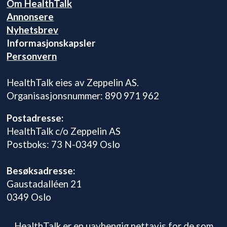
Om HealthTalk
Annonsere
Nyhetsbrev
Informasjonskapsler
Personvern
HealthTalk eies av Zeppelin AS.
Organisasjonsnummer: 890 971 962
Postadresse:
HealthTalk c/o Zeppelin AS
Postboks: 73 N-0349 Oslo
Besøksadresse:
Gaustadalléen 21
0349 Oslo
HealthTalk er en uavhengig nettavis for de som