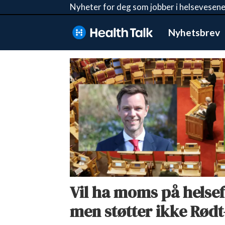
Nyheter for deg som jobber i helsevesene
Nyhetsbrev
Tag:
lisa
marie
ness
klungland
Vil ha moms på helsef
men støtter ikke Rødt