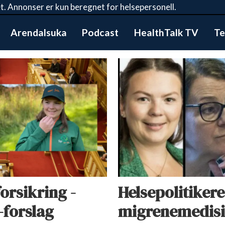
t. Annonser er kun beregnet for helsepersonell.
Arendalsuka
Podcast
HealthTalk TV
Te
orsikring -
Helsepolitikere
-forslag
migrenemedisi