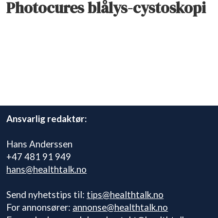
Photocures blålys-cystoskopi
Ansvarlig redaktør:
Hans Anderssen
+47 481 91 949
hans@healthtalk.no
Send nyhetstips til:
tips@healthtalk.no
For annonsører:
annonse@healthtalk.no