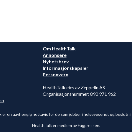
Om HealthTalk
Annonsere
Nyhetsbrev
Informasjonskapsler
Personvern
HealthTalk eies av Zeppelin AS.
Organisasjonsnummer: 890 971 962
no
k er en uavhengig nettavis for de som jobber i helsevesenet og beslutni
HealthTalk er medlem av Fagpressen.