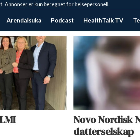
t. Annonser er kun beregnet for helsepersonell.
Arendalsuka
Podcast
HealthTalk TV
Te
 LMI
Novo Nordisk N
datterselskap