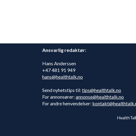
Ansvarlig redaktør:
Hans Anderssen
+47 481 91 949
hans@healthtalk.no
Send nyhetstips til:
tips@healthtalk.no
For annonsører:
annonse@healthtalk.no
For andre henvendelser:
kontakt@healthtalk.
HealthTal