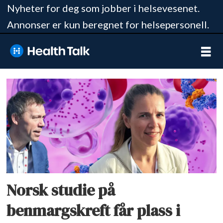
Nyheter for deg som jobber i helsevesenet.
Annonser er kun beregnet for helsepersonell.
Tag:
american
society
of
hematology
Norsk studie på
benmargskreft får plass i