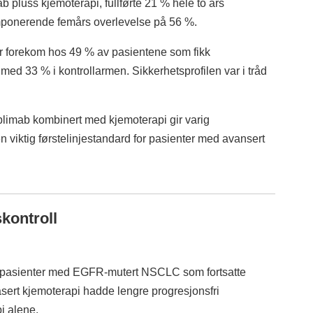
 pluss kjemoterapi, fullførte 21 % hele to års
ponerende femårs overlevelse på 56 %.
er forekom hos 49 % av pasientene som fikk
d 33 % i kontrollarmen. Sikkerhetsprofilen var i tråd
plimab kombinert med kjemoterapi gir varig
viktig førstelinje­standard for pasienter med avansert
kontroll
t pasienter med EGFR-mutert NSCLC som fortsatte
sert kjemoterapi hadde lengre progresjonsfri
i alene.