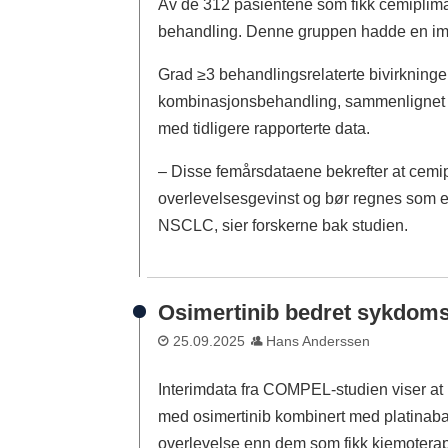
Av de 312 pasientene som fikk cemiplimab
behandling. Denne gruppen hadde en im
Grad ≥3 behandlingsrelaterte bivirkning
kombinasjonsbehandling, sammenlignet me
med tidligere rapporterte data.
– Disse femårsdataene bekrefter at cemi
overlevelsesgevinst og bør regnes som en 
NSCLC, sier forskerne bak studien.
Osimertinib bedret sykdoms
25.09.2025
Hans Anderssen
Interimdata fra COMPEL-studien viser a
med osimertinib kombinert med platinaba
overlevelse enn dem som fikk kjemoterap