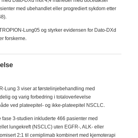
er med Dato-DXd mot 4,4 måneder med docetaksel
asienter med ubehandlet eller progrediert sykdom etter
48).
 TROPION-Lung05 og styrker evidensen for Dato-DXd
r forskerne.
else
Lung 3 viser at førstelinjebehandling med
elig og varig forbedring i totaloverlevelse
de ved plateepitel- og ikke-plateepitel NSCLC.
 fase 3-studien inkluderte 466 pasienter med
ellet lungekreft (NSCLC) uten EGFR-, ALK- eller
misert 2:1 til cemiplimab kombinert med kjemoterapi