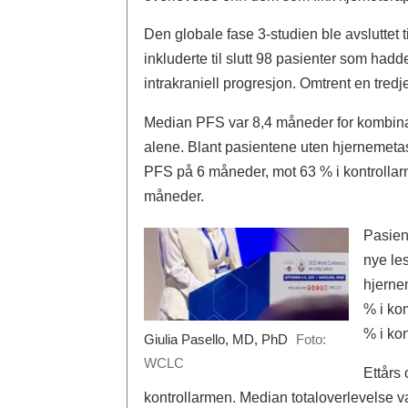
Den globale fase 3-studien ble avsluttet 
inkluderte til slutt 98 pasienter som hadd
intrakraniell progresjon. Omtrent en tred
Median PFS var 8,4 måneder for kombina
alene. Blant pasientene uten hjernemet
PFS på 6 måneder, mot 63 % i kontrolla
måneder.
Pasien
nye les
hjerne
% i ko
% i kon
Giulia Pasello, MD, PhD
Foto:
WCLC
Ettårs
kontrollarmen. Median totaloverlevelse 