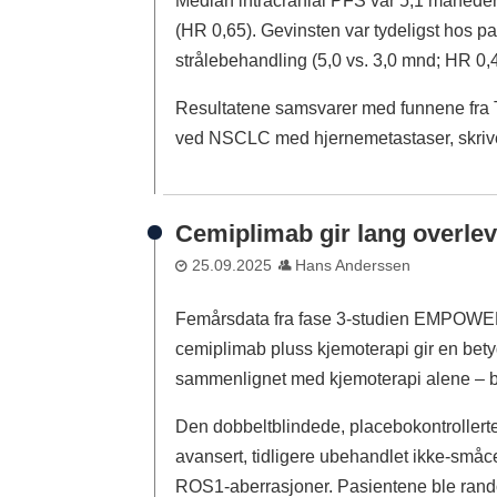
Median intracranial PFS var 5,1 måned
(HR 0,65). Gevinsten var tydeligst hos p
strålebehandling (5,0 vs. 3,0 mnd; HR 0,
Resultatene samsvarer med funnene fra
ved NSCLC med hjernemetastaser, skrive
Cemiplimab gir lang overlev
25.09.2025
Hans Anderssen
Femårsdata fra fase 3-studien EMPOWER-
cemiplimab pluss kjemoterapi gir en betyd
sammenlignet med kjemoterapi alene – bå
Den dobbeltblindede, placebokontrollerte
avansert, tidligere ubehandlet ikke-småc
ROS1-aberrasjoner. Pasientene ble rando