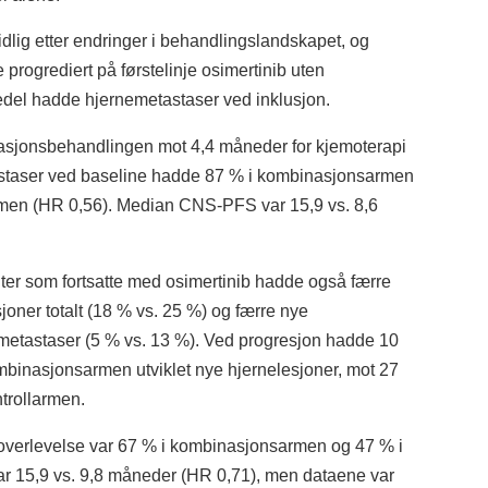
tidlig etter endringer i behandlingslandskapet, og
e progrediert på førstelinje osimertinib uten
jedel hadde hjernemetastaser ved inklusjon.
sjonsbehandlingen mot 4,4 måneder for kjemoterapi
astaser ved baseline hadde 87 % i kombinasjonsarmen
rmen (HR 0,56). Median CNS-PFS var 15,9 vs. 8,6
ter som fortsatte med osimertinib hadde også færre
joner totalt (18 % vs. 25 %) og færre nye
metastaser (5 % vs. 13 %). Ved progresjon hadde 10
mbinasjonsarmen utviklet nye hjernelesjoner, mot 27
trollarmen.
 overlevelse var 67 % i kombinasjonsarmen og 47 % i
var 15,9 vs. 9,8 måneder (HR 0,71), men dataene var