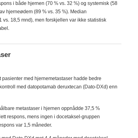
pons i både hjernen (70 % vs. 32 %) og systemisk (58
 av hjerneødem (89 % vs. 35 %). Median
 vs. 18,5 mnd), men forskjellen var ikke statistisk
abel.
aser
t pasienter med hjernemetastaser hadde bedre
skontroll med datopotamab deruxtecan (Dato-DXd) enn
ålbare metastaser i hjernen oppnådde 37,5 %
ett respons, mens ingen i docetaksel-gruppen
 respons var 1,5 måneder.