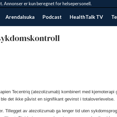
t. Annonser er kun beregnet for helsepersonell.
Arendalsuka
Podcast
HealthTalk TV
Te
sykdomskontroll
rapien Tecentriq (atezolizumab) kombinert med kjemoterapi 
e det ikke påvist en signifikant gevinst i totaloverlevelse.
er. Tillegget av atezolizumab ga lenger tid uten sykdomspro