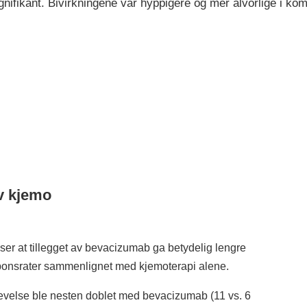
gnifikant. Bivirkningene var hyppigere og mer alvorlige i k
av kjemo
viser at tillegget av bevacizumab ga betydelig lengre
sponsrater sammenlignet med kjemoterapi alene.
levelse ble nesten doblet med bevacizumab (11 vs. 6