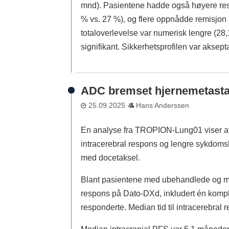
mnd). Pasientene hadde også høyere res
% vs. 27 %), og flere oppnådde remisjon
totaloverlevelse var numerisk lengre (28,1
signifikant. Sikkerhetsprofilen var aksept
ADC bremset hjernemetast
25.09.2025
Hans Anderssen
En analyse fra TROPION-Lung01 viser a
intracerebral respons og lengre sykdom
med docetaksel.
Blant pasientene med ubehandlede og m
respons på Dato-DXd, inkludert én kompl
responderte. Median tid til intracerebral