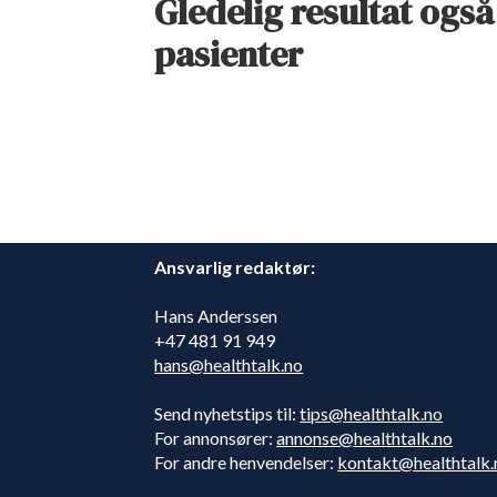
Gledelig resultat også
pasienter
Ansvarlig redaktør:
Hans Anderssen
+47 481 91 949
hans@healthtalk.no
Send nyhetstips til:
tips@healthtalk.no
For annonsører:
annonse@healthtalk.no
For andre henvendelser:
kontakt@healthtalk.