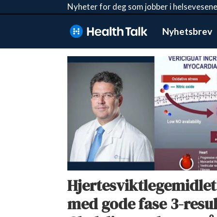
Nyheter for deg som jobber i helsevesene
Nyhetsbrev
Tag:
victoria-
studien
Hjertesviktlegemidlet
med gode fase 3-result