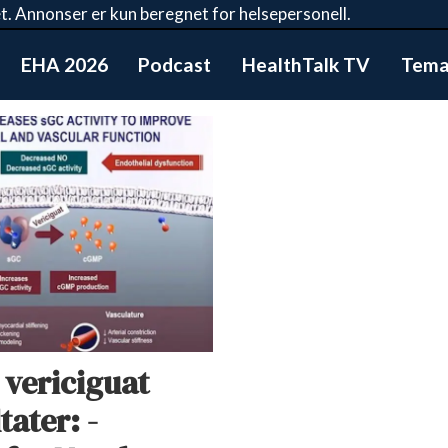
t. Annonser er kun beregnet for helsepersonell.
EHA 2026
Podcast
HealthTalk TV
Tema:
 vericiguat
ater: -