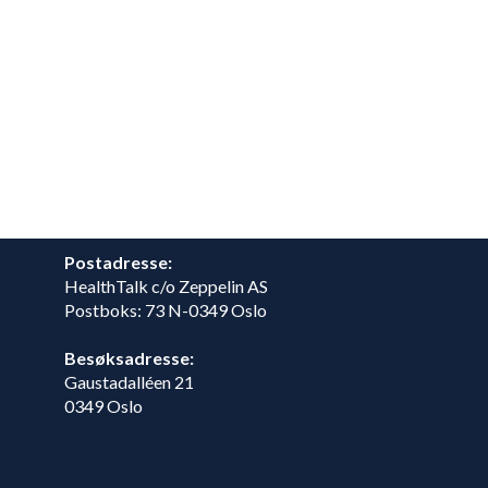
Postadresse:
HealthTalk c/o Zeppelin AS
Postboks: 73 N-0349 Oslo
Besøksadresse:
Gaustadalléen 21
0349 Oslo