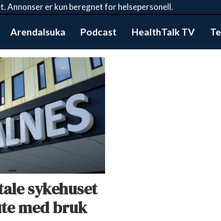
t. Annonser er kun beregnet for helsepersonell.
Arendalsuka
Podcast
HealthTalk TV
Te
itale sykehuset
 ute med bruk