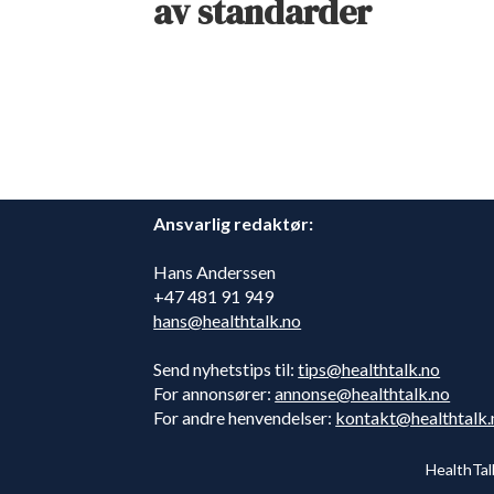
av standarder
Ansvarlig redaktør:
Hans Anderssen
+47 481 91 949
hans@healthtalk.no
Send nyhetstips til:
tips@healthtalk.no
For annonsører:
annonse@healthtalk.no
For andre henvendelser:
kontakt@healthtalk.
HealthTal