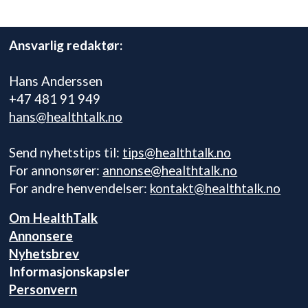
Ansvarlig redaktør:
Hans Anderssen
+47 481 91 949
hans@healthtalk.no
Send nyhetstips til:
tips@healthtalk.no
For annonsører:
annonse@healthtalk.no
For andre henvendelser:
kontakt@healthtalk.no
Om HealthTalk
Annonsere
Nyhetsbrev
Informasjonskapsler
Personvern