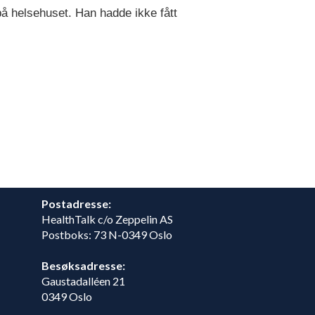
 på
helse
huset. Han hadde ikke fått
Postadresse:
HealthTalk c/o Zeppelin AS
Postboks: 73 N-0349 Oslo
Besøksadresse:
Gaustadalléen 21
0349 Oslo