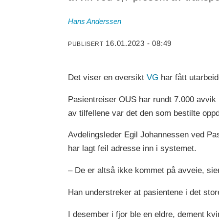
Hans
Anderssen
16.01.2023 - 08:49
PUBLISERT
Det viser en oversikt
VG
har fått utarbei
Pasientreiser OUS har rundt 7.000 avvik i å
av tilfellene var det den som bestilte oppdr
Avdelingsleder Egil Johannessen ved Pasie
har lagt feil adresse inn i systemet.
– De er altså ikke kommet på avveie, si
Han understreker at pasientene i det stor
I desember i fjor ble en eldre, dement kvi