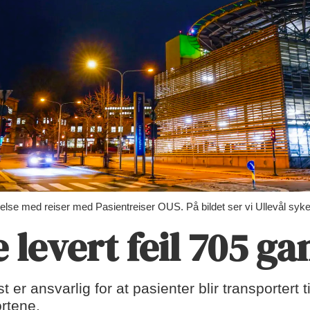
bindelse med reiser med Pasientreiser OUS. På bildet ser vi Ullevål syk
 levert feil 705 gan
r ansvarlig for at pasienter blir transportert til 
ortene.