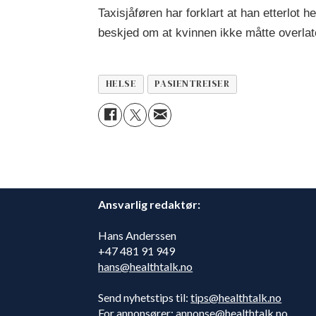
Taxisjåføren har forklart at han etterlot 
beskjed om at kvinnen ikke måtte overlate
HELSE
PASIENTREISER
Ansvarlig redaktør:
Hans Anderssen
+47 481 91 949
hans@healthtalk.no
Send nyhetstips til:
tips@healthtalk.no
For annonsører:
annonse@healthtalk.no