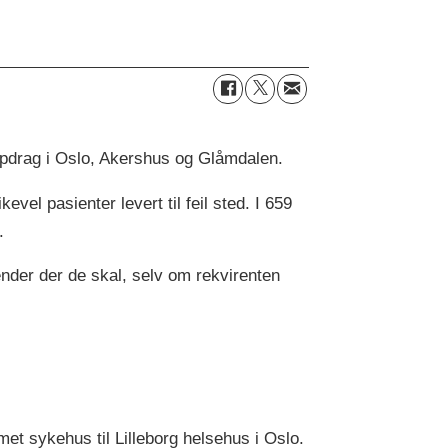
ppdrag i Oslo, Akershus og Glåmdalen.
evel pasienter levert til feil sted. I 659
.
ender der de skal, selv om rekvirenten
met sykehus til Lilleborg
helse
hus i Oslo.