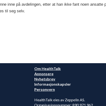
henne inne på avdelingen, etter at han ikke fant noen ansatte
s til seg selv.
Om HealthTalk
Annonsere
Nyhetsbrev
Informasjonskapsler
Personvern
HealthTalk eies av Zeppelin AS.
Organisasjonsnummer: 890 971 962