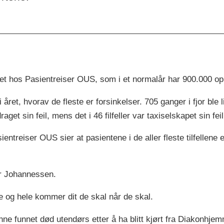
det hos Pasientreiser OUS, som i et normalår har 900.000 o
ret, hvorav de fleste er forsinkelser. 705 ganger i fjor ble lik
aget sin feil, mens det i 46 filfeller var taxiselskapet sin feil
ntreiser OUS sier at pasientene i de aller fleste tilfellene 
er Johannessen.
e og hele kommer dit de skal når de skal.
nne funnet død utendørs etter å ha blitt kjørt fra Diakonhjem