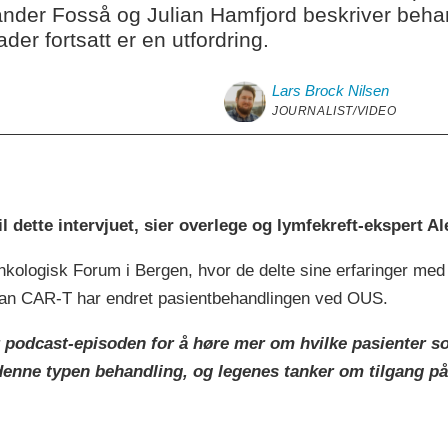
ander Fosså og Julian Hamfjord beskriver beha
er fortsatt er en utfordring.
Lars Brock
Nilsen
JOURNALIST/VIDEO
il dette intervjuet, sier overlege og lymfekreft-ekspert 
nkologisk Forum i Bergen, hvor de delte sine erfaringer me
ordan CAR-T har endret pasientbehandlingen ved OUS.
ler podcast-episoden for å høre mer om hvilke pasienter so
denne typen behandling, og legenes tanker om tilgang 