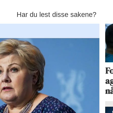
Har du lest disse sakene?
Fo
ag
n