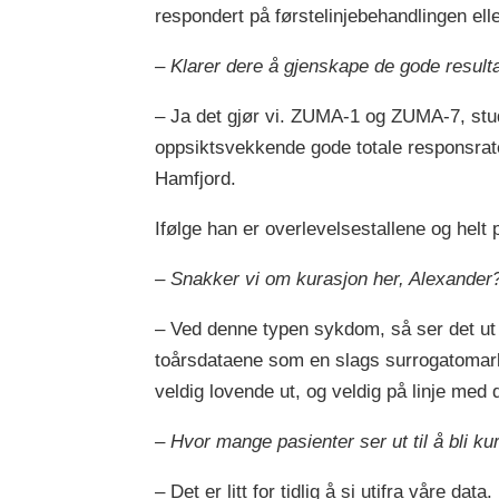
respondert på førstelinjebehandlingen eller 
– Klarer dere å gjenskape de gode resulta
– Ja det gjør vi. ZUMA-1 og ZUMA-7, studi
oppsiktsvekkende gode totale responsrater
Hamfjord.
Ifølge han er overlevelsestallene og helt 
– Snakker vi om kurasjon her, Alexander
– Ved denne typen sykdom, så ser det ut s
toårsdataene som en slags surrogatomarkør
veldig lovende ut, og veldig på linje med
– Hvor mange pasienter ser ut til å bli ku
– Det er litt for tidlig å si utifra våre d