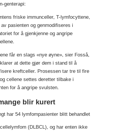
n-genterapi:
ntens friske immunceller, T-lymfocyttene,
t av pasienten og genmodifiseres i
atoriet for å gjenkjenne og angripe
cellene.
lene får en slags «nye øyne», sier Fosså,
klarer at dette gjør dem i stand til å
fisere kreftceller. Prosessen tar tre til fire
og cellene settes deretter tilbake i
nten for å angripe svulsten.
mange blir kurert
ngt har 54 lymfompasienter blitt behandlet
-cellelymfom (DLBCL), og har enten ikke