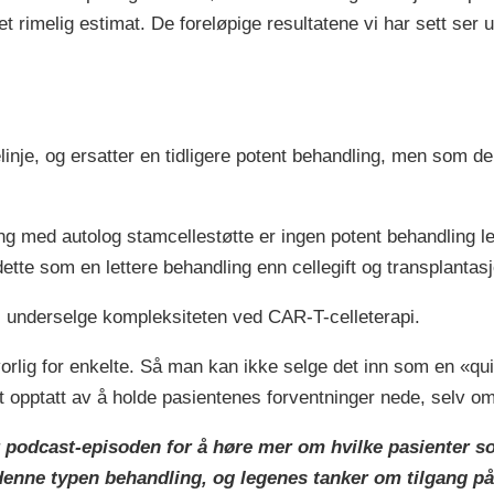
 et rimelig estimat. De foreløpige resultatene vi har sett ser 
nje, og ersatter en tidligere potent behandling, men som de
ng med autolog stamcellestøtte er ingen potent behandling le
ette som en lettere behandling enn cellegift og transplantasj
al underselge kompleksiteten ved CAR-T-celleterapi.
orlig for enkelte. Så man kan ikke selge det inn som en «quic
litt opptatt av å holde pasientenes forventninger nede, selv o
ler podcast-episoden for å høre mer om hvilke pasienter so
denne typen behandling, og legenes tanker om tilgang 