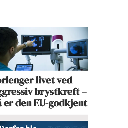
rlenger livet ved
gressiv brystkreft –
å er den EU-godkjent