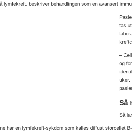
på lymfekreft, beskriver behandlingen som en avansert immu
Pasie
tas u
labor
kreft
– Cel
og for
identi
uker, 
pasie
Så 
Så la
e har en lymfekreft-sykdom som kalles diffust storcellet B