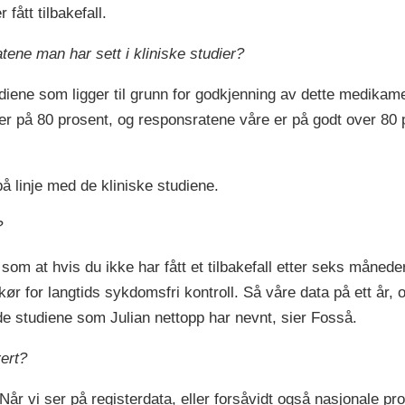
fått tilbakefall.
tene man har sett i kliniske studier?
ene som ligger til grunn for godkjenning av dette medikamen
 på 80 prosent, og responsratene våre er på godt over 80 pr
på linje med de kliniske studiene.
?
om at hvis du ikke har fått et tilbakefall etter seks måneder
 for langtids sykdomsfri kontroll. Så våre data på ett år, og
 de studiene som Julian nettopp har nevnt, sier Fosså.
rert?
ata. Når vi ser på registerdata, eller forsåvidt også nasjonale 