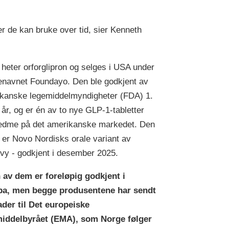
r de kan bruke over tid, sier Kenneth
n heter orforglipron og selges i USA under
navnet Foundayo. Den ble godkjent av
kanske legemiddelmyndigheter (FDA) 1.
i år, og er én av to nye GLP-1-tabletter
edme på det amerikanske markedet. Den
 er Novo Nordisks orale variant av
y - godkjent i desember 2025.
 av dem er foreløpig godkjent i
pa, men begge produsentene har sendt
der til Det europeiske
iddelbyrået (EMA), som Norge følger