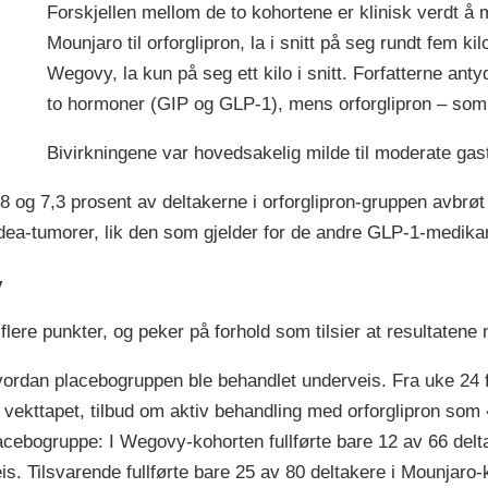
Forskjellen mellom de to kohortene er klinisk verdt å
Mounjaro til orforglipron, la i snitt på seg rundt fem ki
Wegovy, la kun på seg ett kilo i snitt. Forfatterne ant
to hormoner (GIP og GLP-1), mens orforglipron – so
Bivirkningene var hovedsakelig milde til moderate gast
8 og 7,3 prosent av deltakerne i orforglipron-gruppen avbrøt
eoidea-tumorer, lik den som gjelder for de andre GLP-1-medik
v
 flere punkter, og peker på forhold som tilsier at resultate
vordan placebogruppen ble behandlet underveis. Fra uke 24 
vekttapet, tilbud om aktiv behandling med orforglipron som 
acebogruppe: I Wegovy-kohorten fullførte bare 12 av 66 delta
eis. Tilsvarende fullførte bare 25 av 80 deltakere i Mounjaro