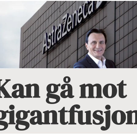
Kan gå mot
gigantfusjo