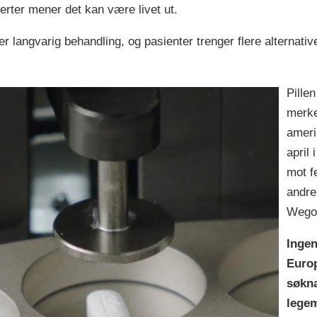
erter mener det kan være livet ut.
langvarig behandling, og pasienter trenger flere alternative
Pille
merke
ameri
april 
mot f
andre
Wegov
Ingen
Euro
søkna
legem