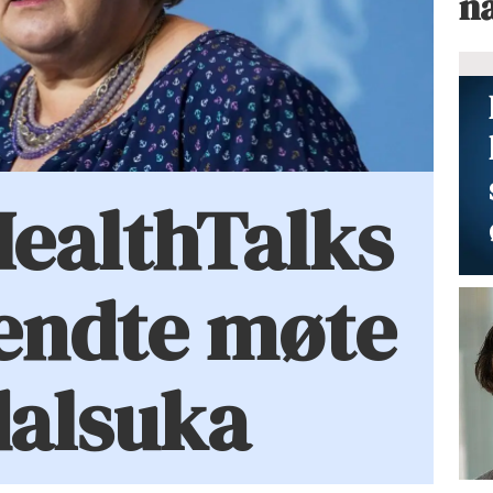
n
HealthTalks
endte møte
dalsuka