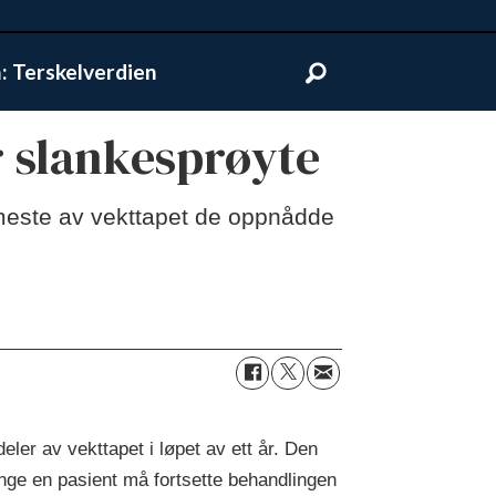
 Terskelverdien
r slankesprøyte
t meste av vekttapet de oppnådde
eler av vekttapet i løpet av ett år. Den
enge en pasient må fortsette behandlingen