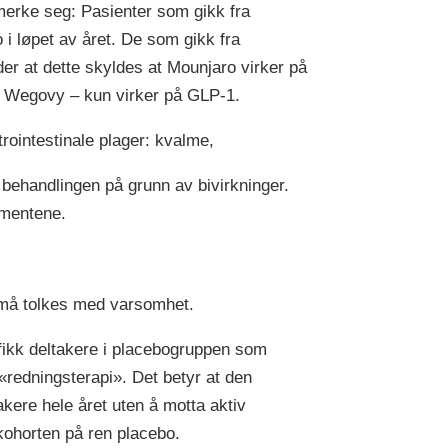
 merke seg: Pasienter som gikk fra
lo i løpet av året. De som gikk fra
yder at dette skyldes at Mounjaro virker på
m Wegovy – kun virker på GLP-1.
rointestinale plager: kvalme,
 behandlingen på grunn av bivirkninger.
amentene.
ne må tolkes med varsomhet.
fikk deltakere i placebogruppen som
«redningsterapi». Det betyr at den
kere hele året uten å motta aktiv
-kohorten på ren placebo.