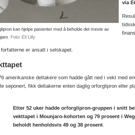
via E
Resul
tidssk
orglipron kan hjelpe pasienter med å beholde det meste av
finan
jaro
Foto: Eli Lilly
orfatterne er ansatt i selskapet.
kttapet
76 amerikanske deltakere som hadde gått ned i vekt med en
le seponert, fikk deltakerne enten daglig orforglipron eller pla
Etter 52 uker hadde orforglipron-gruppen i snitt b
vekttapet i Mounjaro-kohorten og 79 prosent i We
beholdt henholdsvis 49 og 38 prosent
.