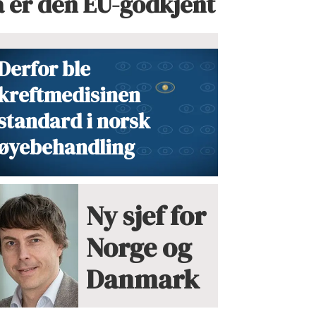
å er den EU-godkjent
Derfor ble
kreftmedisinen
standard i norsk
øyebehandling
Ny sjef for
Norge og
Danmark