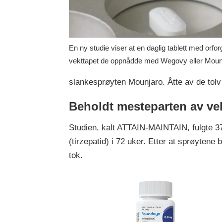
En ny studie viser at en daglig tablett med orf
vekttapet de oppnådde med Wegovy eller Moun
slankesprøyten Mounjaro. Åtte av de tolv f
Beholdt mesteparten av ve
Studien, kalt ATTAIN-MAINTAIN, fulgte 3
(tirzepatid) i 72 uker. Etter at sprøytene b
tok.