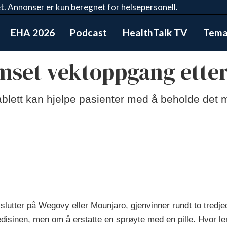
t. Annonser er kun beregnet for helsepersonell.
EHA 2026
Podcast
HealthTalk TV
Tema:
emset vektoppgang ette
 tablett kan hjelpe pasienter med å beholde de
m slutter på Wegovy eller Mounjaro, gjenvinner rundt to tredjed
edisinen, men om å erstatte en sprøyte med en pille. Hvor l