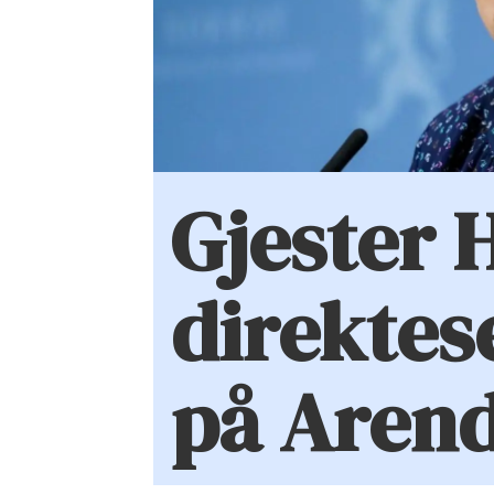
Gjester 
direktes
på Aren