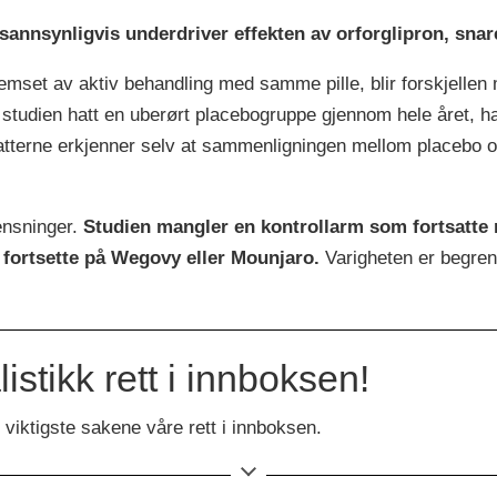
 sannsynligvis underdriver effekten av orforglipron, sna
mset av aktiv behandling med samme pille, blir forskjellen
studien hatt en uberørt placebogruppe gjennom hele året, ha
fatterne erkjenner selv at sammenligningen mellom placebo o
ensninger.
Studien mangler en kontrollarm som fortsatte 
å fortsette på Wegovy eller Mounjaro.
Varigheten er begrens
stikk rett i innboksen!
viktigste sakene våre rett i innboksen.