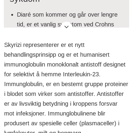
Diaré som kommer og går over lengre
tid, er et vanlig symptom ved Crohns
sykdom.
Skyrizi representerer er et nytt
Avføringen kan være full av slim og
behandlingsprinsipp og er et humanisert
puss.
immunoglobulin monoklonalt antistoff designet
for selektivt å hemme Interleukin-23.
Du kan gå ned i vekt.
Immunglobulin, er en bestemt gruppe proteiner
Noen opplever magekramper og
i blodet som virker som antistoffer. Antistoffer
smerter. Smertene sitter gjerne rundt
er av livsviktig betydning i kroppens forsvar
navlen eller i nedre høyre del av magen.
mot infeksjoner. Immunglobulinene blir
produsert av spesielle celler (plasmaceller) i
Et annet symptom kan være blod i
lymfeknuter, milt og benmarg.